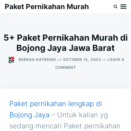
Skip
Search
Paket Pernikahan Murah
to
for:
content
5+ Paket Pernikahan Murah di
Bojong Jaya Jawa Barat
on
BERKAH.KATERING
OCTOBER 12, 2023
LEAVE A
ON
COMMENT
5+
PAKET
PERNIKAHAN
MURAH
DI
BOJONG
Paket pernikahan lengkap di
JAYA
JAWA
Bojong Jaya
– Untuk kalian yg
BARAT
sedang mencari Paket pernikahan