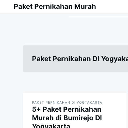
Skip
Search
Paket Pernikahan Murah
to
for:
content
Paket Pernikahan DI Yogyak
PAKET PERNIKAHAN DI YOGYAKARTA
5+ Paket Pernikahan
Murah di Bumirejo DI
Yogyakarta