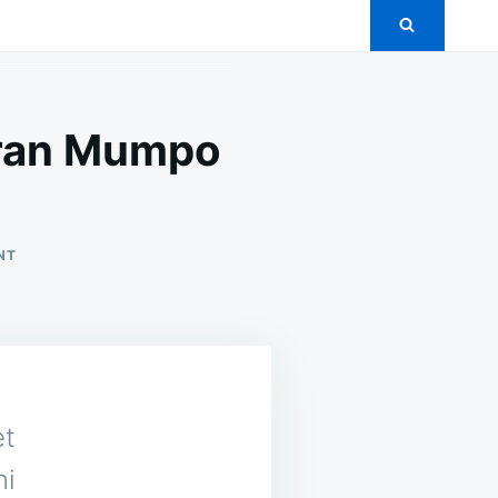
uran Mumpo
ON
NT
5+
PAKET
PERNIKAHAN
MURAH
DI
ATURAN
MUMPO
BENGKULU
et
ni