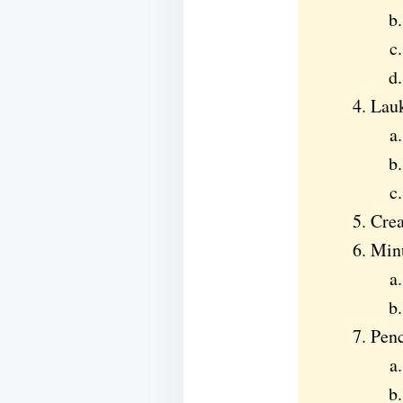
Lau
Cre
Min
Penc