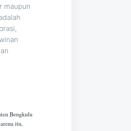
or maupun
adalah
orasi,
awinan
dan
aten Bengkulu
rena itu,