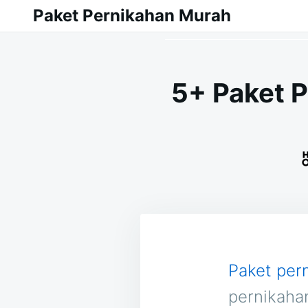
Skip
Search
Paket Pernikahan Murah
to
for:
content
5+ Paket 
Paket per
pernikaha