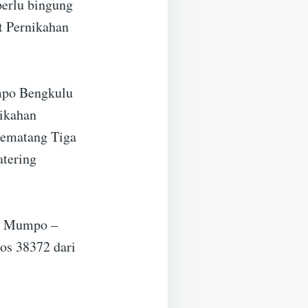
perlu bingung
t Pernikahan
mpo Bengkulu
nikahan
Pematang Tiga
atering
an Mumpo –
os 38372 dari