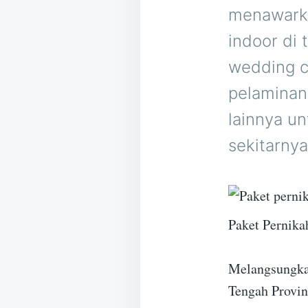
menawarka
indoor di
wedding ca
pelaminan
lainnya u
sekitarnya
Paket Pernik
Melangsungka
Tengah Provin