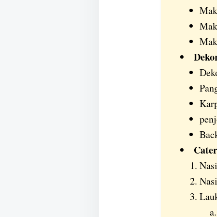
Mak
Mak
Make
Deko
Deko
Pan
Karp
penj
Bac
Cater
Nasi
Nas
Lauk