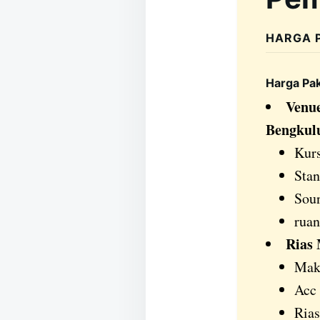
HARGA 
Harga Pa
Venu
Bengkul
Kurs
Stan
Sou
rua
Rias
Make
Acc 
Rias