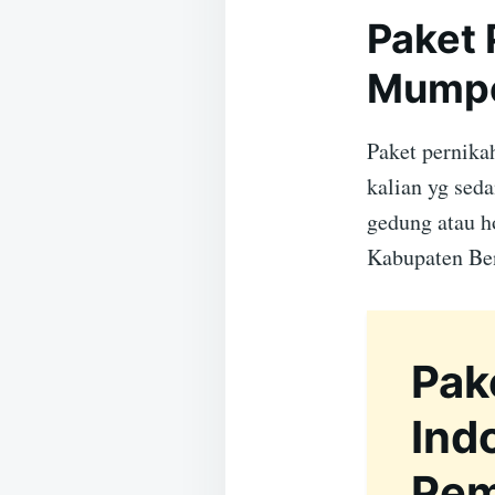
Paket 
Mumpo
Paket pernika
kalian yg sed
gedung atau h
Kabupaten Be
Pak
Ind
Pem