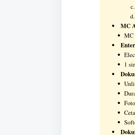
MC A
MC d
Enter
Elec
1 si
Doku
Unli
Dura
Foto
Cet
Soft
Doku