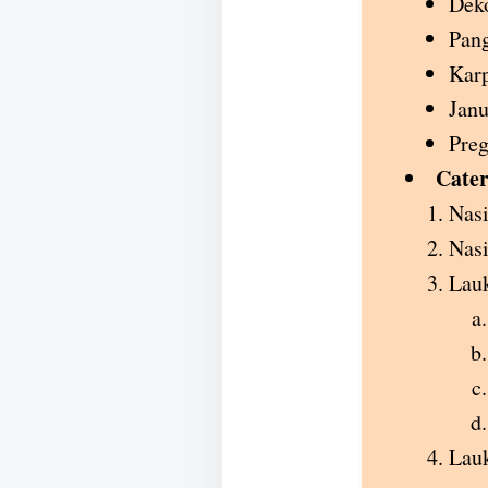
Deko
Pan
Karp
Janu
Preg
Cater
Nasi
Nasi
Lauk
Lauk