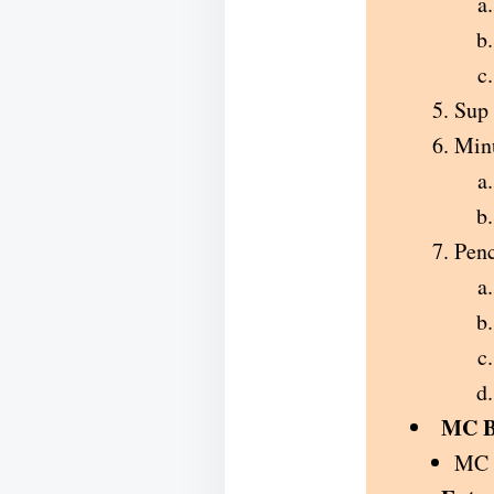
Sup
Min
Pen
MC B
MC A