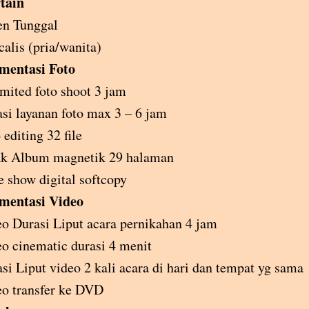
tain
en Tunggal
calis (pria/wanita)
mentasi Foto
mited foto shoot 3 jam
si layanan foto max 3 – 6 jam
 editing 32 file
ak Album magnetik 29 halaman
e show digital softcopy
mentasi Video
o Durasi Liput acara pernikahan 4 jam
o cinematic durasi 4 menit
si Liput video 2 kali acara di hari dan tempat yg sama
o transfer ke DVD