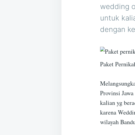
wedding o
untuk kal
dengan ke
Paket Pernika
Melangsungkan
Provinsi Jawa
kalian yg bera
karena Weddin
wilayah Bandu