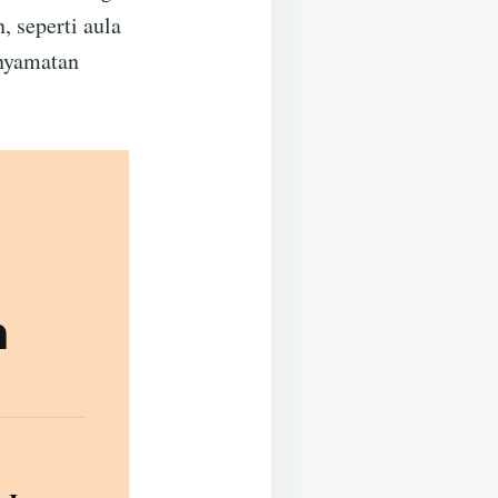
, seperti aula
inyamatan
h