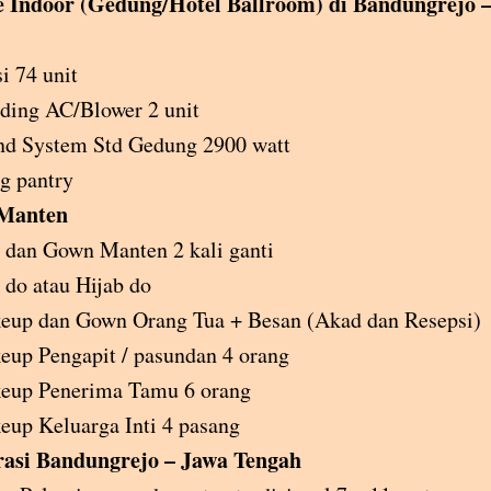
 Indoor (Gedung/Hotel Ballroom) di Bandungrejo 
i 74 unit
ding AC/Blower 2 unit
nd System Std Gedung 2900 watt
g pantry
 Manten
 dan Gown Manten 2 kali ganti
 do atau Hijab do
eup dan Gown Orang Tua + Besan (Akad dan Resepsi)
up Pengapit / pasundan 4 orang
eup Penerima Tamu 6 orang
up Keluarga Inti 4 pasang
asi Bandungrejo – Jawa Tengah