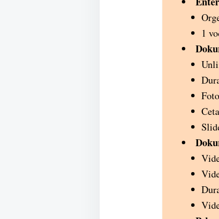
Enter
Org
1 vo
Doku
Unli
Dura
Foto
Cet
Slid
Doku
Vide
Vide
Dura
Vide