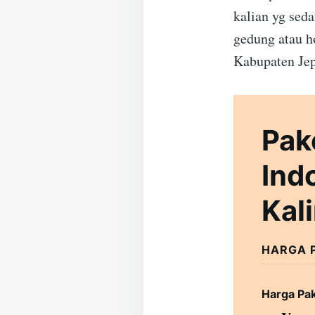
kalian yg sed
gedung atau h
Kabupaten Jep
Pak
Ind
Kal
HARGA 
Harga Pa