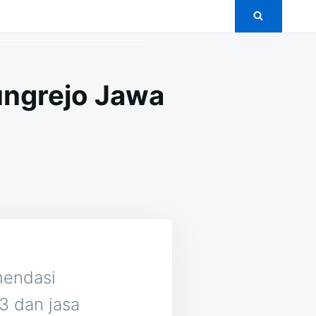
ungrejo Jawa
ON
5+
PAKET
PERNIKAHAN
MURAH
I
BANDUNGREJO
JAWA
TENGAH
endasi
3 dan jasa