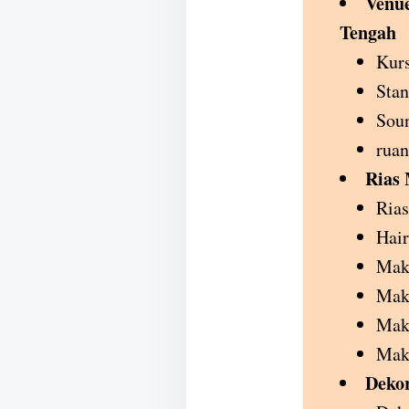
Venue
Tengah
Kurs
Stan
Sou
ruan
Rias
Rias
Hair
Mak
Make
Mak
Make
Dekor