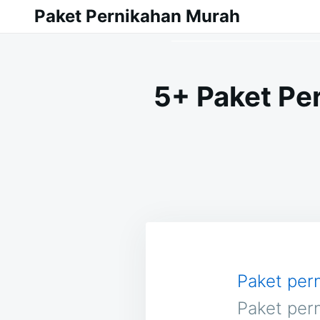
Skip
Search
Paket Pernikahan Murah
to
for:
content
5+ Paket Pe
Paket per
Paket per