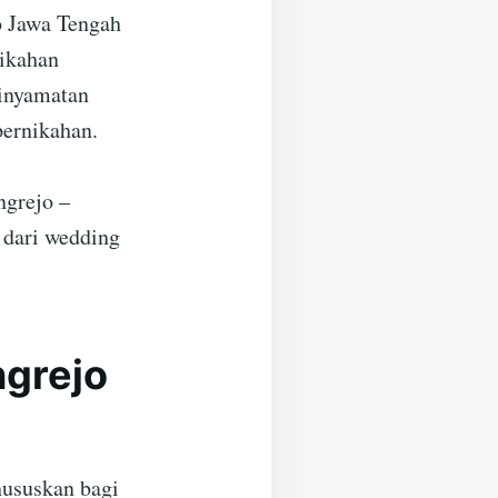
o Jawa Tengah
nikahan
linyamatan
pernikahan.
ngrejo –
 dari wedding
ngrejo
hususkan bagi