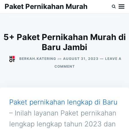
Skip
Search
Paket Pernikahan Murah
to
for:
content
5+ Paket Pernikahan Murah di
Baru Jambi
on
BERKAH.KATERING
AUGUST 31, 2023
LEAVE A
ON
COMMENT
5+
PAKET
PERNIKAHAN
MURAH
DI
BARU
Paket pernikahan lengkap di Baru
JAMBI
– Inilah layanan Paket pernikahan
lengkap lengkap tahun 2023 dan