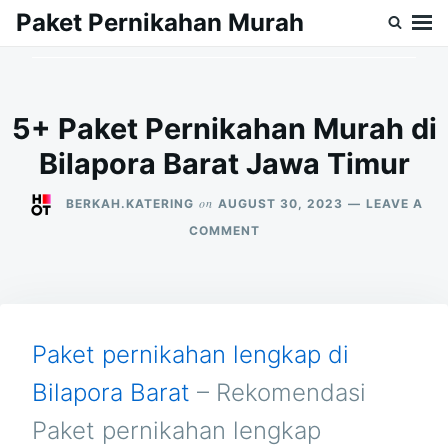
Skip
Search
Paket Pernikahan Murah
to
for:
content
5+ Paket Pernikahan Murah di
Bilapora Barat Jawa Timur
on
BERKAH.KATERING
AUGUST 30, 2023
LEAVE A
ON
COMMENT
5+
PAKET
PERNIKAHAN
MURAH
DI
BILAPORA
Paket pernikahan lengkap di
BARAT
JAWA
Bilapora Barat
– Rekomendasi
TIMUR
Paket pernikahan lengkap