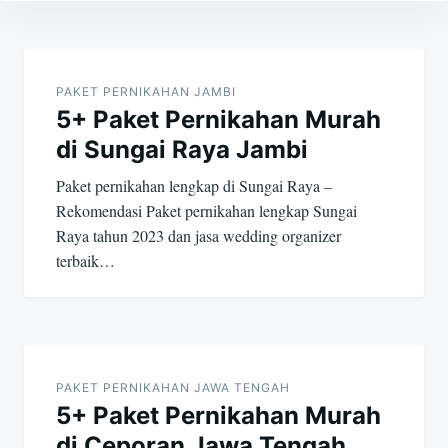
Post
navigation
PAKET PERNIKAHAN JAMBI
5+ Paket Pernikahan Murah
di Sungai Raya Jambi
Paket pernikahan lengkap di Sungai Raya –
Rekomendasi Paket pernikahan lengkap Sungai
Raya tahun 2023 dan jasa wedding organizer
terbaik…
PAKET PERNIKAHAN JAWA TENGAH
5+ Paket Pernikahan Murah
di Ceporan Jawa Tengah