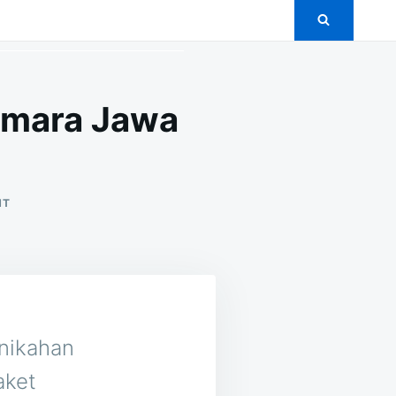
smara Jawa
ON
NT
5+
PAKET
PERNIKAHAN
MURAH
DI
CIASMARA
JAWA
BARAT
nikahan
aket