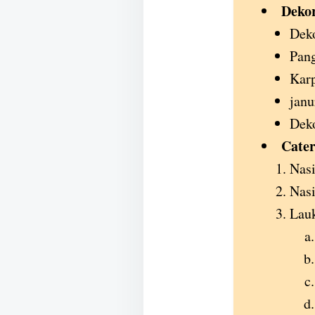
Dekor
Deko
Pan
Karp
janu
Deko
Cater
Nasi
Nas
Lauk