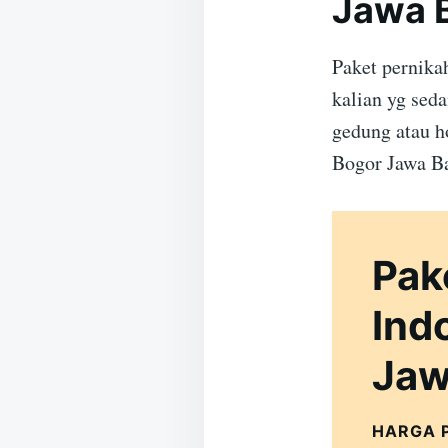
Jawa 
Paket pernika
kalian yg sed
gedung atau h
Bogor Jawa Ba
Pak
Ind
Jaw
HARGA 