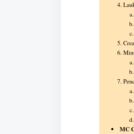
Lau
Cre
Min
Penc
MC C