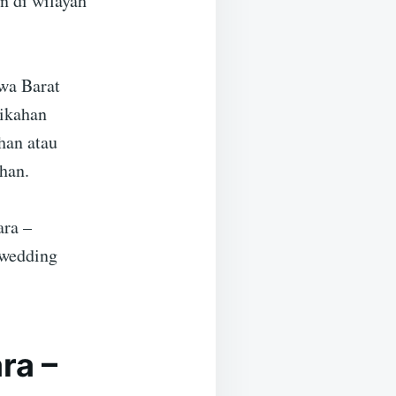
n di wilayah
wa Barat
nikahan
han atau
han.
ara –
 wedding
ra –