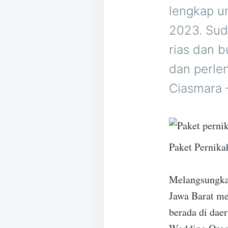
lengkap u
2023. Sud
rias dan b
dan perle
Ciasmara 
Paket Pernika
Melangsungkan
Jawa Barat me
berada di daer