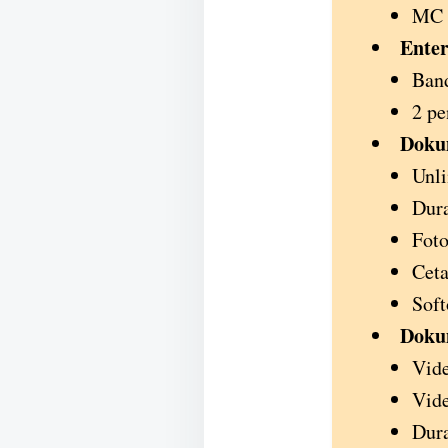
MC d
Enter
Ban
2 pe
Doku
Unli
Dura
Foto
Cet
Soft
Doku
Vide
Vide
Dura