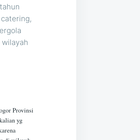
 tahun
catering,
ergola
 wilayah
ogor Provinsi
kalian yg
 karena