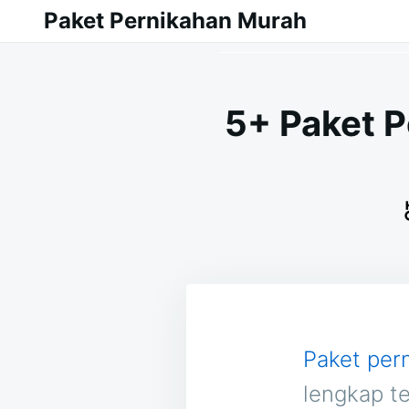
Skip
Search
Paket Pernikahan Murah
to
for:
content
5+ Paket 
Paket per
lengkap t