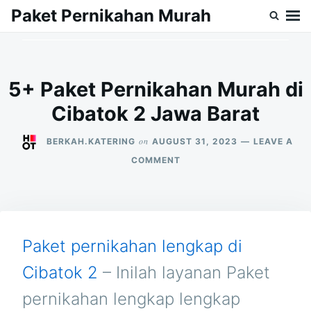
Skip
Search
Paket Pernikahan Murah
to
for:
content
5+ Paket Pernikahan Murah di
Cibatok 2 Jawa Barat
on
BERKAH.KATERING
AUGUST 31, 2023
LEAVE A
ON
COMMENT
5+
PAKET
PERNIKAHAN
MURAH
DI
CIBATOK
Paket pernikahan lengkap di
2
JAWA
Cibatok 2
– Inilah layanan Paket
BARAT
pernikahan lengkap lengkap