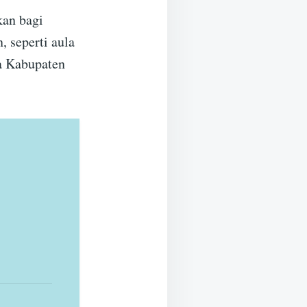
kan bagi
, seperti aula
a Kabupaten
a