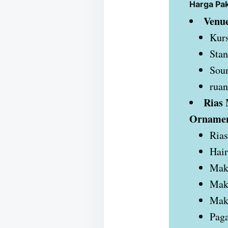
Harga Pa
Venue
Kurs
Stan
Sou
ruan
Rias 
Orname
Rias
Hair
Mak
Make
Mak
Paga