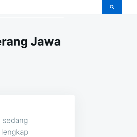
erang Jawa
ON
T
5+
PAKET
PERNIKAHAN
MURAH
DI
CIHERANG
JAWA
BARAT
n sedang
 lengkap