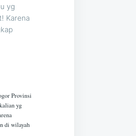
tu yg
t! Karena
gkap
gor Provinsi
kalian yg
arena
n di wilayah