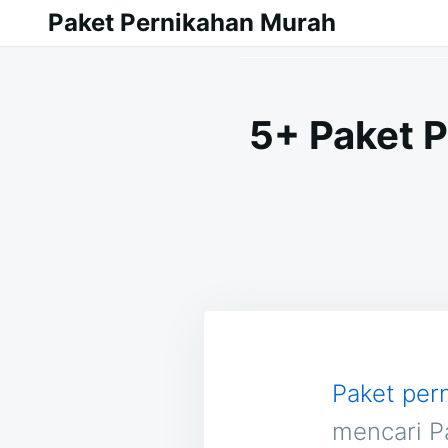
Skip
Search
Paket Pernikahan Murah
to
for:
content
5+ Paket 
Paket per
mencari P