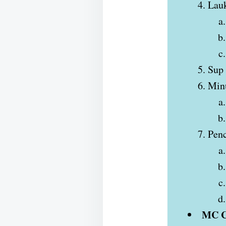
Lauk
Sup
Min
Penc
MC C