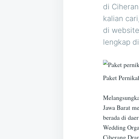
di Ciheran
kalian car
di website
lengkap di
Paket Pernika
Melangsungkan
Jawa Barat me
berada di daer
Wedding Organ
Ciherang Dram