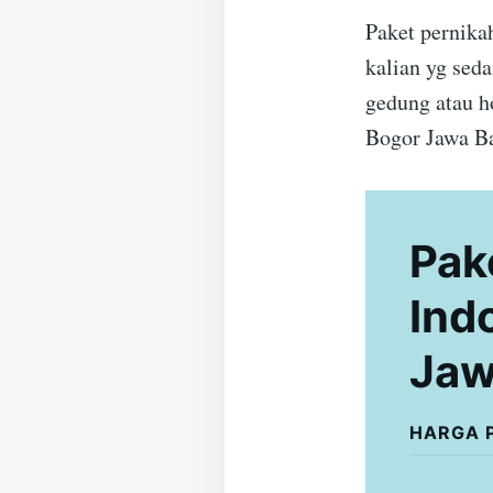
Paket pernika
kalian yg sed
gedung atau h
Bogor Jawa Ba
Pak
Ind
Jaw
HARGA 