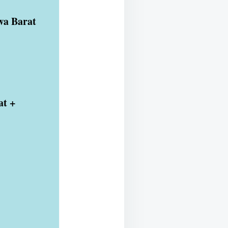
wa Barat
at +