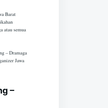
wa Barat
nikahan
ga atau semua
ang – Dramaga
ganizer Jawa
ng –