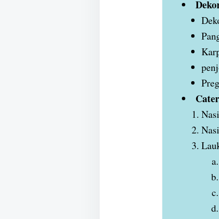
Dekor
Deko
Pan
Karp
penj
Preg
Cater
Nasi
Nasi
Lauk