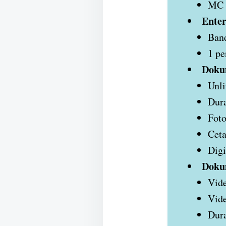
MC d
Enter
Ban
1 pe
Doku
Unli
Dura
Foto
Cet
Digi
Doku
Vide
Vide
Dura