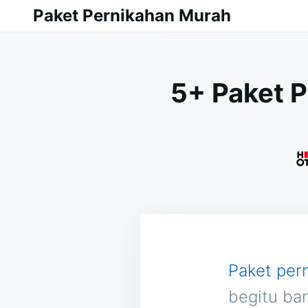
Skip
Search
Paket Pernikahan Murah
to
for:
content
5+ Paket 
Paket per
begitu ba