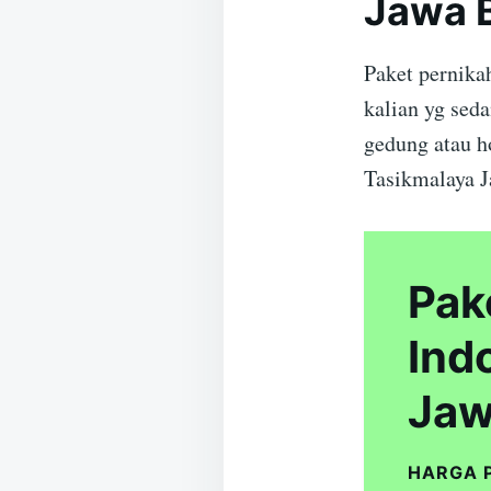
Jawa 
Paket pernika
kalian yg sed
gedung atau h
Tasikmalaya J
Pak
Ind
Jaw
HARGA 