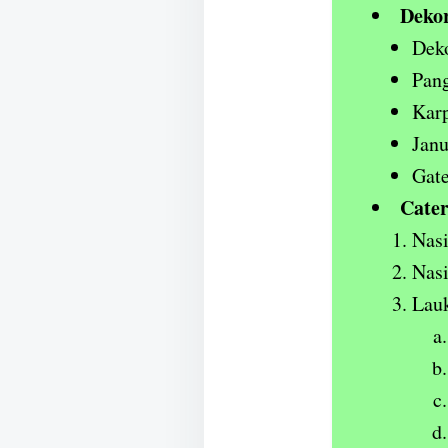
Dekor
Deko
Pan
Karp
Janu
Gate
Cater
Nasi
Nas
Lauk