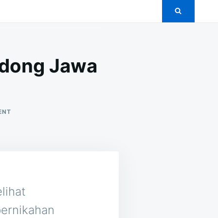
ndong Jawa
ON
ENT
5+
PAKET
PERNIKAHAN
MURAH
DI
CONDONG
JAWA
BARAT
lihat
ernikahan