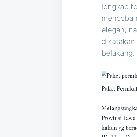
lengkap t
mencoba m
elegan, n
dikatakan 
belakang.
Paket Pernika
Melangsungkan
Provinsi Jawa
kalian yg bera