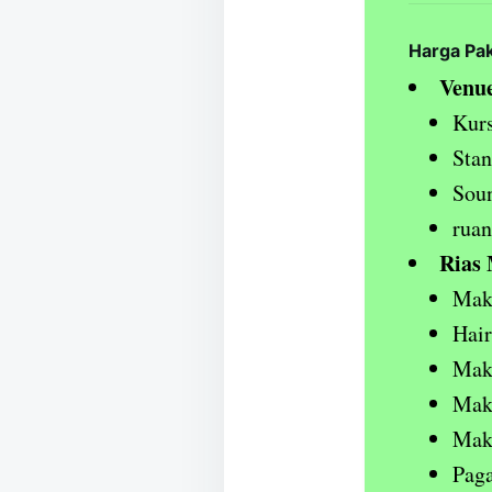
Harga Pa
Venue
Kurs
Stan
Sou
ruan
Rias
Mak
Hair
Mak
Mak
Mak
Paga