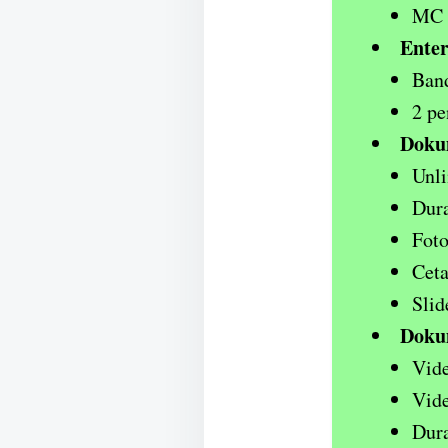
MC d
Enter
Band
2 pe
Doku
Unli
Dura
Foto
Ceta
Slid
Doku
Vide
Vide
Dura