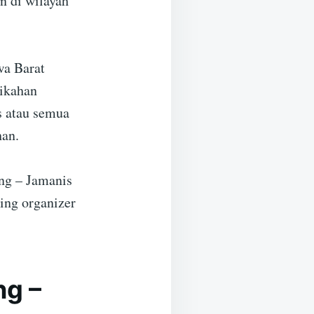
n di wilayah
wa Barat
nikahan
s atau semua
han.
ng – Jamanis
ing organizer
ng –