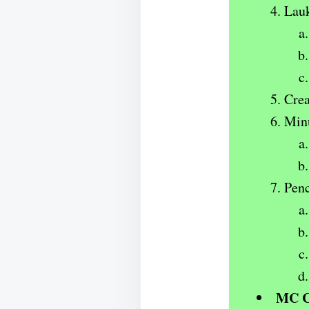
Lau
Cre
Min
Penc
MC C