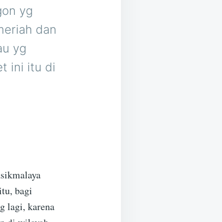
gon yg
meriah dan
au yg
ini itu di
asikmalaya
tu, bagi
g lagi, karena