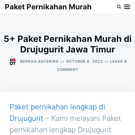
Skip
Search
Paket Pernikahan Murah
to
for:
content
5+ Paket Pernikahan Murah di
Drujugurit Jawa Timur
on
BERKAH.KATERING
OCTOBER 8, 2023
LEAVE A
ON
COMMENT
5+
PAKET
PERNIKAHAN
MURAH
DI
DRUJUGURIT
Paket pernikahan lengkap di
JAWA
TIMUR
Drujugurit
– Kami melayani Paket
pernikahan lengkap Drujugurit