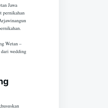
etan Jawa
t pernikahan
 Arjawinangun
pernikahan.
ang Wetan –
 dari wedding
ng
 khususkan