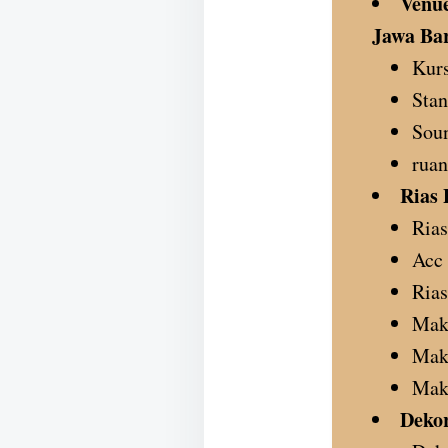
Venue
Jawa Ba
Kurs
Stan
Sou
ruan
Rias 
Ria
Acc 
Rias
Mak
Mak
Make
Dekor