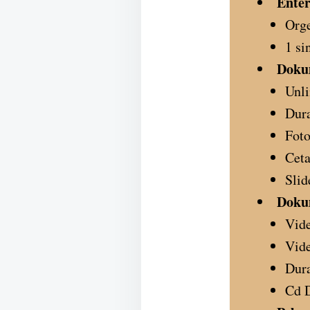
Enter
Org
1 si
Doku
Unli
Dura
Foto
Ceta
Slid
Doku
Vide
Vide
Dura
Cd D