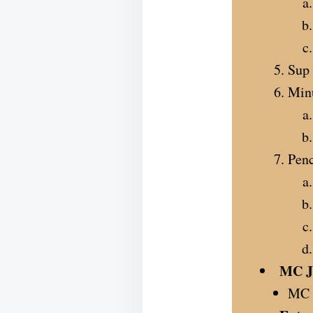
Sup
Min
Pen
MC J
MC 