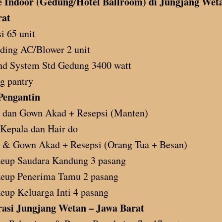
 Indoor (Gedung/Hotel Ballroom) di Jungjang Wet
rat
i 65 unit
ding AC/Blower 2 unit
nd System Std Gedung 3400 watt
g pantry
Pengantin
s dan Gown Akad + Resepsi (Manten)
Kepala dan Hair do
 & Gown Akad + Resepsi (Orang Tua + Besan)
eup Saudara Kandung 3 pasang
eup Penerima Tamu 2 pasang
up Keluarga Inti 4 pasang
asi Jungjang Wetan – Jawa Barat