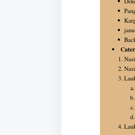
Dek
Pan
Karp
janu
Bac
Cater
Nasi
Nas
Lauk
Lau