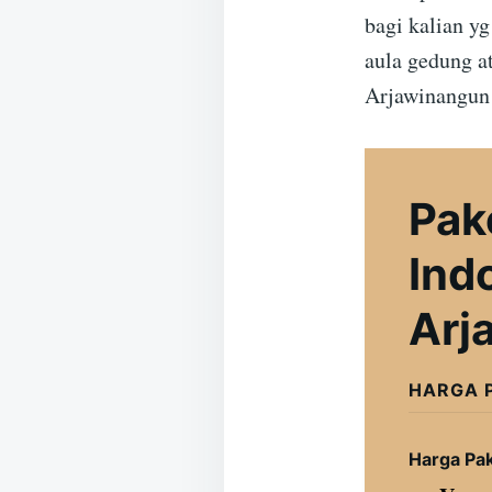
bagi kalian y
aula gedung a
Arjawinangun 
Pak
Ind
Arj
HARGA 
Harga Pa