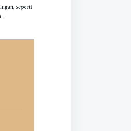
angan, seperti
n –