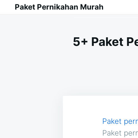
Skip
Search
Paket Pernikahan Murah
to
for:
content
5+ Paket P
Paket per
Paket per