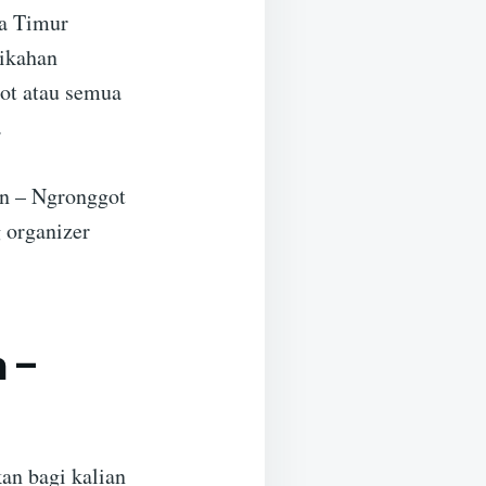
wa Timur
nikahan
ot atau semua
.
an – Ngronggot
 organizer
 –
an bagi kalian