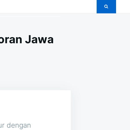
loran Jawa
ON
5+
PAKET
PERNIKAHAN
MURAH
DI
KALORAN
JAWA
TIMUR
mur dengan