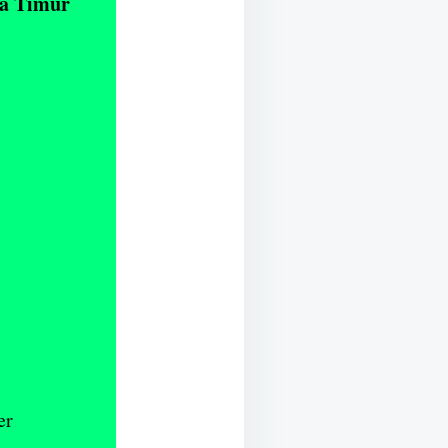
wa Timur
er