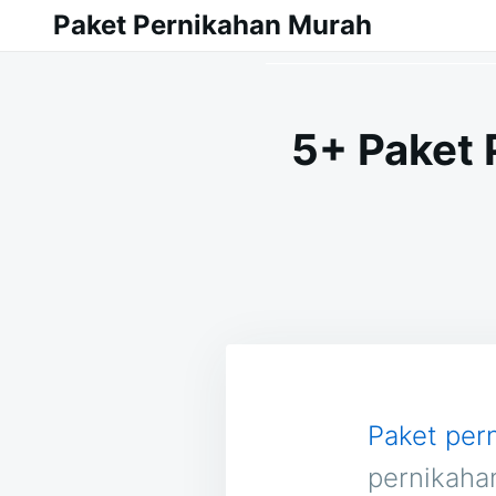
Skip
Search
Paket Pernikahan Murah
to
for:
content
5+ Paket 
Paket per
pernikaha