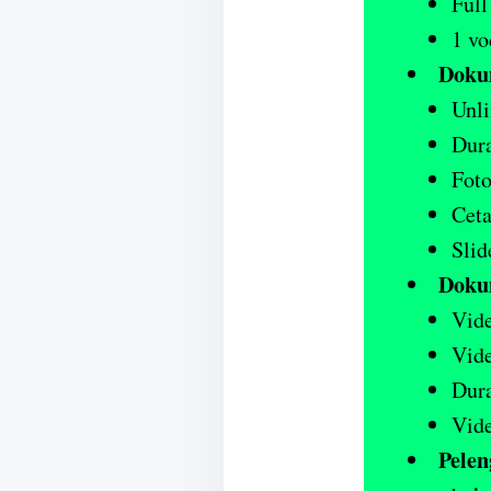
Full
1 vo
Doku
Unli
Dura
Foto
Cet
Slid
Doku
Vide
Vide
Dura
Vide
Pelen