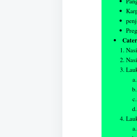
Pan
Karp
penj
Preg
Cater
Nasi
Nas
Lauk
Lauk