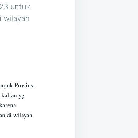
023 untuk
i wilayah
anjuk Provinsi
 kalian yg
 karena
an di wilayah