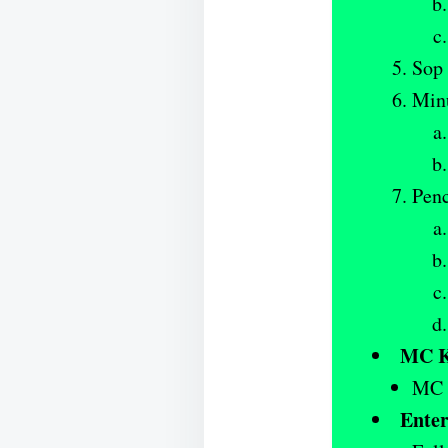
Sop
Min
Pen
MC K
MC d
Enter