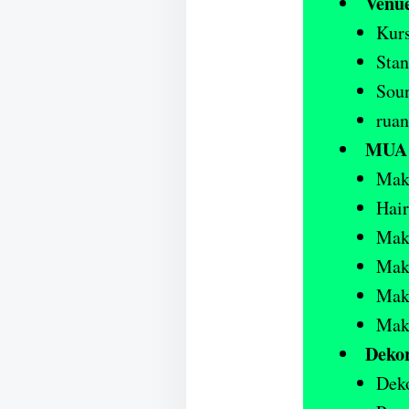
Venue
Kurs
Stan
Sou
ruan
MUA 
Mak
Hair
Mak
Make
Mak
Make
Dekor
Deko