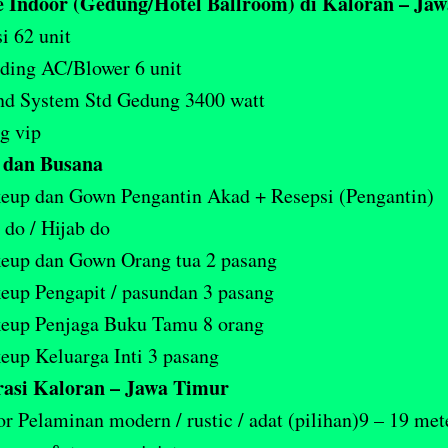
 Indoor (Gedung/Hotel Ballroom) di Kaloran – Ja
i 62 unit
ding AC/Blower 6 unit
nd System Std Gedung 3400 watt
g vip
dan Busana
eup dan Gown Pengantin Akad + Resepsi (Pengantin)
 do / Hijab do
eup dan Gown Orang tua 2 pasang
up Pengapit / pasundan 3 pasang
eup Penjaga Buku Tamu 8 orang
up Keluarga Inti 3 pasang
asi Kaloran – Jawa Timur
r Pelaminan modern / rustic / adat (pilihan)9 – 19 met