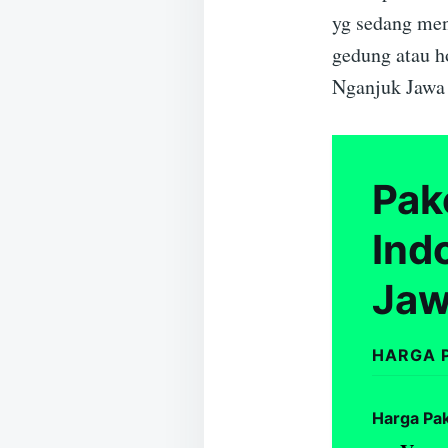
yg sedang men
gedung atau h
Nganjuk Jawa
Pak
Ind
Jaw
HARGA 
Harga Pa