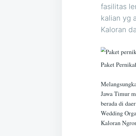
fasilitas 
kalian yg
Kaloran da
Paket Pernika
Melangsungkan
Jawa Timur me
berada di daer
Wedding Organ
Kaloran Ngron