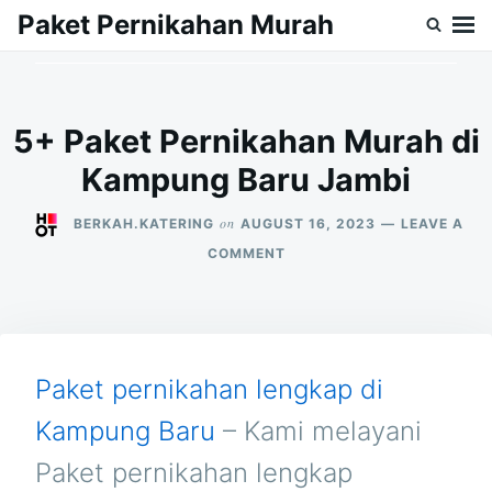
Skip
Search
Paket Pernikahan Murah
to
for:
content
5+ Paket Pernikahan Murah di
Kampung Baru Jambi
on
BERKAH.KATERING
AUGUST 16, 2023
LEAVE A
ON
COMMENT
5+
PAKET
PERNIKAHAN
MURAH
DI
KAMPUNG
Paket pernikahan lengkap di
BARU
JAMBI
Kampung Baru
– Kami melayani
Paket pernikahan lengkap