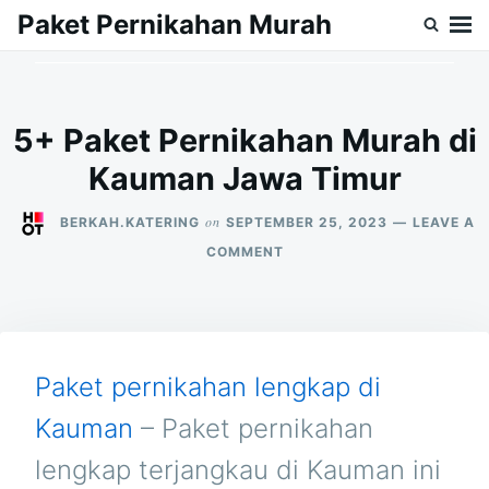
Skip
Search
Paket Pernikahan Murah
to
for:
content
5+ Paket Pernikahan Murah di
Kauman Jawa Timur
on
BERKAH.KATERING
SEPTEMBER 25, 2023
LEAVE A
ON
COMMENT
5+
PAKET
PERNIKAHAN
MURAH
DI
KAUMAN
Paket pernikahan lengkap di
JAWA
TIMUR
Kauman
– Paket pernikahan
lengkap terjangkau di Kauman ini