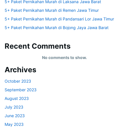
5+ Paket Pernikahan Murah di Laksana Jawa Barat
5+ Paket Pernikahan Murah di Remen Jawa Timur
5+ Paket Pernikahan Murah di Pandansari Lor Jawa Timur
5+ Paket Pernikahan Murah di Bojong Jaya Jawa Barat
Recent Comments
No comments to show.
Archives
October 2023
September 2023
August 2023
July 2023
June 2023
May 2023