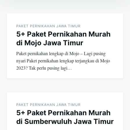
Post
navigation
PAKET PERNIKAHAN JAWA TIMUR
5+ Paket Pernikahan Murah
di Mojo Jawa Timur
Paket pernikahan lengkap di Mojo – Lagi pusing
nyari Paket pernikahan lengkap terjangkau di Mojo
2023? Tak perlu pusing lagi…
PAKET PERNIKAHAN JAWA TIMUR
5+ Paket Pernikahan Murah
di Sumberwuluh Jawa Timur