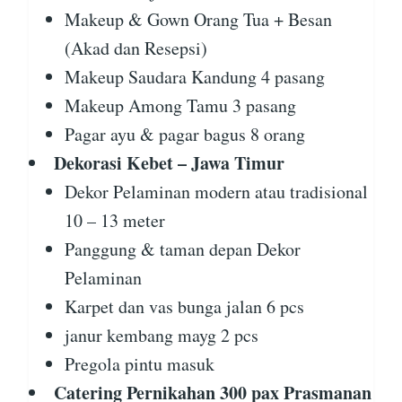
Makeup & Gown Orang Tua + Besan
(Akad dan Resepsi)
Makeup Saudara Kandung 4 pasang
Makeup Among Tamu 3 pasang
Pagar ayu & pagar bagus 8 orang
Dekorasi Kebet – Jawa Timur
Dekor Pelaminan modern atau tradisional
10 – 13 meter
Panggung & taman depan Dekor
Pelaminan
Karpet dan vas bunga jalan 6 pcs
janur kembang mayg 2 pcs
Pregola pintu masuk
Catering Pernikahan 300 pax Prasmanan