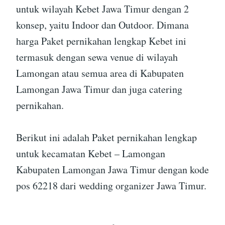
untuk wilayah Kebet Jawa Timur dengan 2
konsep, yaitu Indoor dan Outdoor. Dimana
harga Paket pernikahan lengkap Kebet ini
termasuk dengan sewa venue di wilayah
Lamongan atau semua area di Kabupaten
Lamongan Jawa Timur dan juga catering
pernikahan.
Berikut ini adalah Paket pernikahan lengkap
untuk kecamatan Kebet – Lamongan
Kabupaten Lamongan Jawa Timur dengan kode
pos 62218 dari wedding organizer Jawa Timur.