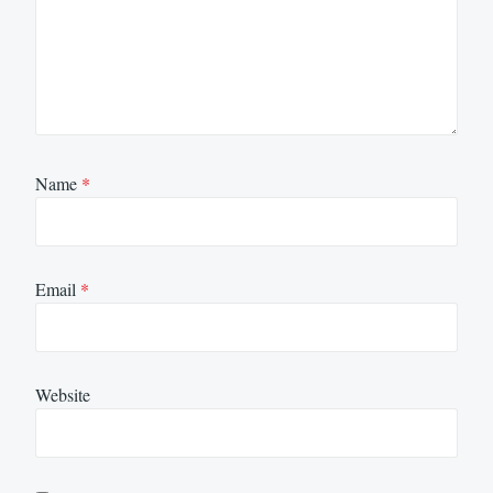
Name
*
Email
*
Website