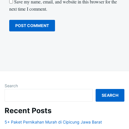
Save my name, email, and website in this browser for the
next time I comment.
Search
SEARCH
Recent Posts
5+ Paket Pernikahan Murah di Cipicung Jawa Barat