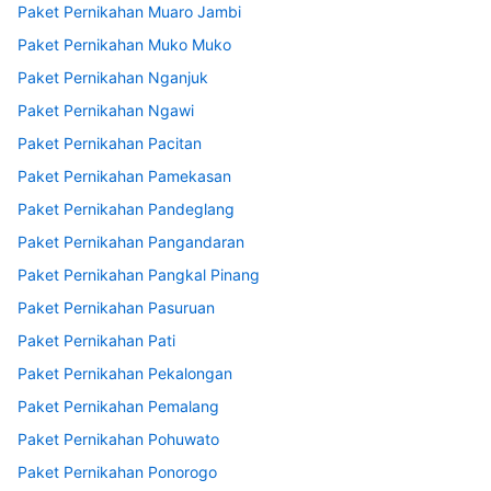
Paket Pernikahan Muaro Jambi
Paket Pernikahan Muko Muko
Paket Pernikahan Nganjuk
Paket Pernikahan Ngawi
Paket Pernikahan Pacitan
Paket Pernikahan Pamekasan
Paket Pernikahan Pandeglang
Paket Pernikahan Pangandaran
Paket Pernikahan Pangkal Pinang
Paket Pernikahan Pasuruan
Paket Pernikahan Pati
Paket Pernikahan Pekalongan
Paket Pernikahan Pemalang
Paket Pernikahan Pohuwato
Paket Pernikahan Ponorogo