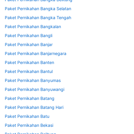
Paket Pernikahan Bangka Selatan
Paket Pernikahan Bangka Tengah
Paket Pernikahan Bangkalan
Paket Pernikahan Bangli
Paket Pernikahan Banjar
Paket Pernikahan Banjarnegara
Paket Pernikahan Banten
Paket Pernikahan Bantul
Paket Pernikahan Banyumas
Paket Pernikahan Banyuwangi
Paket Pernikahan Batang
Paket Pernikahan Batang Hari
Paket Pernikahan Batu
Paket Pernikahan Bekasi