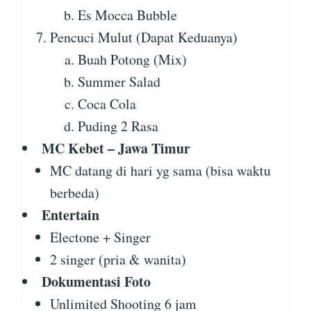
Es Mocca Bubble
Pencuci Mulut (Dapat Keduanya)
Buah Potong (Mix)
Summer Salad
Coca Cola
Puding 2 Rasa
MC Kebet – Jawa Timur
MC datang di hari yg sama (bisa waktu
berbeda)
Entertain
Electone + Singer
2 singer (pria & wanita)
Dokumentasi Foto
Unlimited Shooting 6 jam