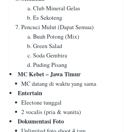
Club Mineral Gelas
Es Sekoteng
Pencuci Mulut (Dapat Semua)
Buah Potong (Mix)
Green Salad
Soda Gembira
Puding Pisang
MC Kebet – Jawa Timur
MC datang di waktu yang sama
Entertain
Electone tunggal
2 vocalis (pria & wanita)
Dokumentasi Foto
Unlimited foto shoot 4 jam