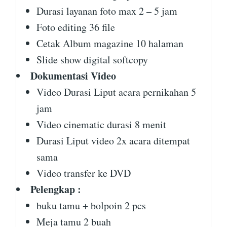
Durasi layanan foto max 2 – 5 jam
Foto editing 36 file
Cetak Album magazine 10 halaman
Slide show digital softcopy
Dokumentasi Video
Video Durasi Liput acara pernikahan 5
jam
Video cinematic durasi 8 menit
Durasi Liput video 2x acara ditempat
sama
Video transfer ke DVD
Pelengkap :
buku tamu + bolpoin 2 pcs
Meja tamu 2 buah