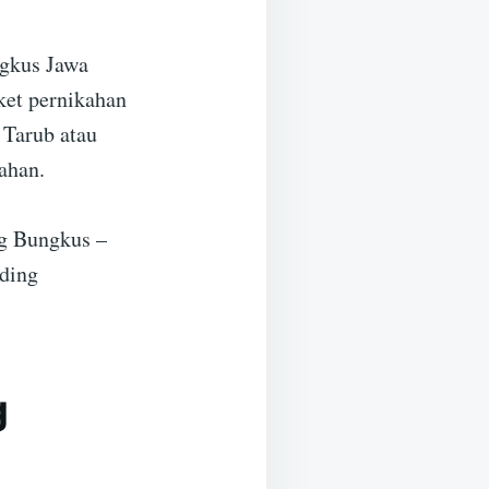
ngkus Jawa
ket pernikahan
 Tarub atau
ahan.
ng Bungkus –
ding
g