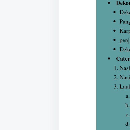
Deko
Deko
Pan
Karp
penj
Deko
Cater
Nasi
Nas
Lauk