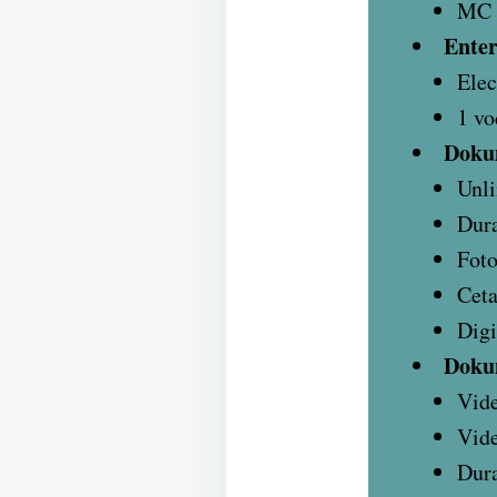
MC d
Enter
Elec
1 vo
Doku
Unli
Dura
Foto
Cet
Digi
Doku
Vide
Vide
Dura