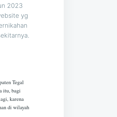
hun 2023
 website yg
pernikahan
ekitarnya.
paten Tegal
 itu, bagi
lagi, karena
an di wilayah