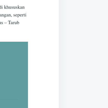
di khususkan
angan, seperti
us – Tarub