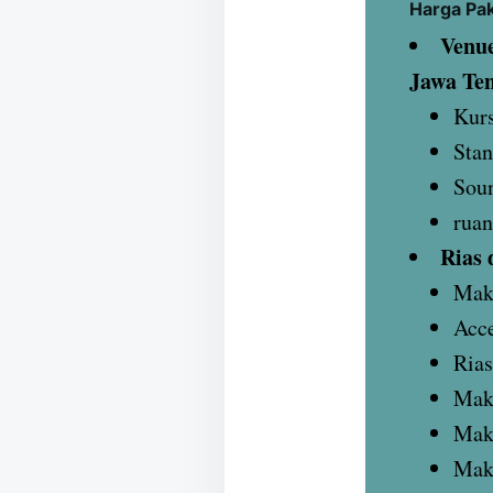
Harga Pa
Venue
Jawa Te
Kurs
Stan
Sou
ruan
Rias 
Mak
Acce
Rias
Make
Mak
Make