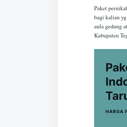
Paket pernika
bagi kalian y
aula gedung a
Kabupaten Teg
Pak
Ind
Tar
HARGA 