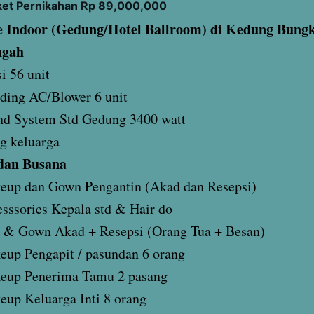
ket Pernikahan Rp 89,000,000
 Indoor (Gedung/Hotel Ballroom) di Kedung Bungk
ngah
i 56 unit
ding AC/Blower 6 unit
nd System Std Gedung 3400 watt
g keluarga
dan Busana
eup dan Gown Pengantin (Akad dan Resepsi)
sssories Kepala std & Hair do
 & Gown Akad + Resepsi (Orang Tua + Besan)
up Pengapit / pasundan 6 orang
eup Penerima Tamu 2 pasang
up Keluarga Inti 8 orang