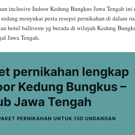
han inclusive Indoor Kedung Bungkus Jawa Tengah ini 
g sedang menyukai pesta resepsi pernikahan di dalam ru
tau hotel ballroom yg berada di wilayah Kedung Bungk
al Jawa Tengah.
et pernikahan lengkap
oor Kedung Bungkus –
ub Jawa Tengah
PAKET PERNIKAHAN UNTUK 150 UNDANGAN