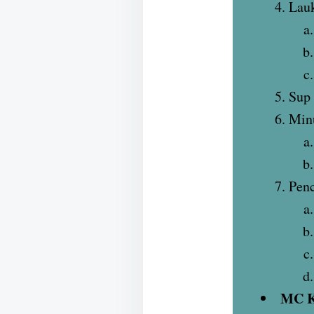
Lauk
Sup
Min
Penc
MC K