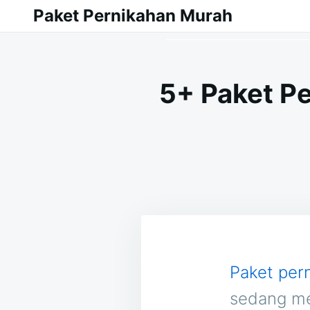
Skip
Search
Paket Pernikahan Murah
to
for:
content
5+ Paket P
Paket per
sedang me