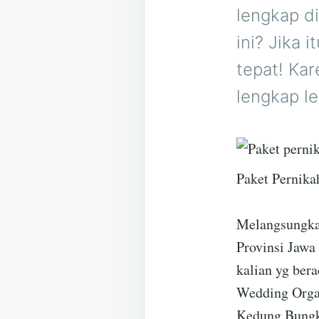
lengkap d
ini? Jika 
tepat! Kar
lengkap l
Paket Pernik
Melangsungkan
Provinsi Jawa
kalian yg bera
Wedding Organ
Kedung Bungk