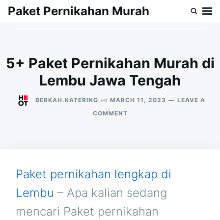
Skip
Search
Paket Pernikahan Murah
to
for:
content
5+ Paket Pernikahan Murah di
Lembu Jawa Tengah
on
BERKAH.KATERING
MARCH 11, 2023
LEAVE A
ON
COMMENT
5+
PAKET
PERNIKAHAN
MURAH
DI
LEMBU
Paket pernikahan lengkap di
JAWA
TENGAH
Lembu
– Apa kalian sedang
mencari Paket pernikahan