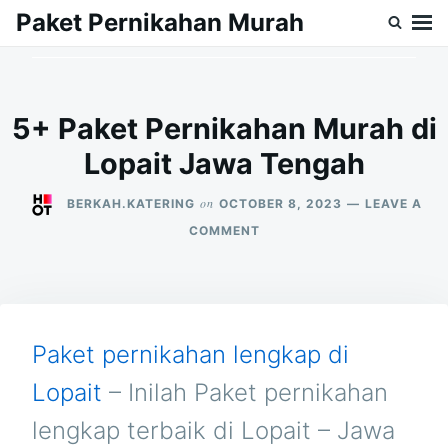
Skip
Search
Paket Pernikahan Murah
to
for:
content
5+ Paket Pernikahan Murah di
Lopait Jawa Tengah
on
BERKAH.KATERING
OCTOBER 8, 2023
LEAVE A
ON
COMMENT
5+
PAKET
PERNIKAHAN
MURAH
DI
LOPAIT
Paket pernikahan lengkap di
JAWA
TENGAH
Lopait
– Inilah Paket pernikahan
lengkap terbaik di Lopait – Jawa