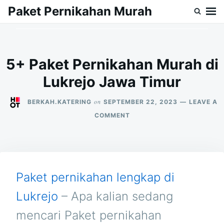
Skip
Search
Paket Pernikahan Murah
to
for:
content
5+ Paket Pernikahan Murah di
Lukrejo Jawa Timur
on
BERKAH.KATERING
SEPTEMBER 22, 2023
LEAVE A
ON
COMMENT
5+
PAKET
PERNIKAHAN
MURAH
DI
LUKREJO
Paket pernikahan lengkap di
JAWA
TIMUR
Lukrejo
– Apa kalian sedang
mencari Paket pernikahan