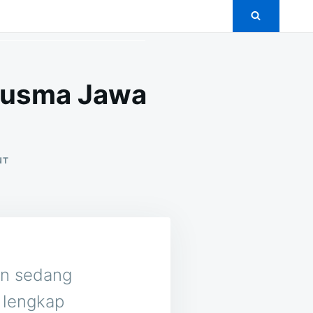
lausma Jawa
ON
NT
5+
PAKET
PERNIKAHAN
MURAH
DI
MALAUSMA
JAWA
BARAT
an sedang
 lengkap