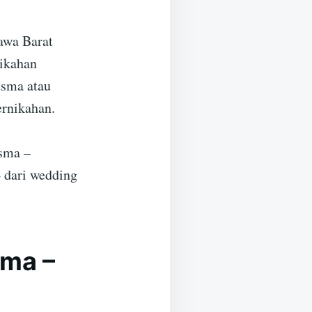
awa Barat
nikahan
usma atau
ernikahan.
usma –
 dari wedding
sma –