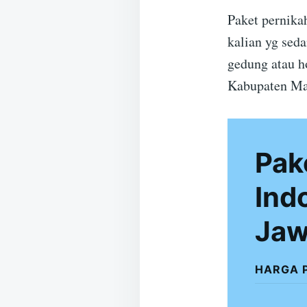
Paket pernika
kalian yg sed
gedung atau h
Kabupaten Ma
Pak
Ind
Jaw
HARGA 