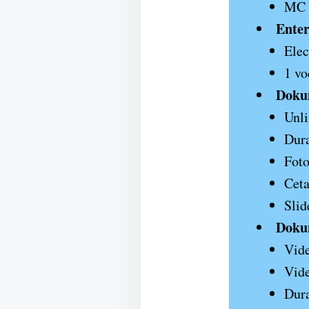
MC d
Enter
Elec
1 vo
Doku
Unli
Dura
Foto
Cet
Slid
Doku
Vide
Vide
Dura