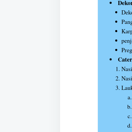
Deko
Deko
Pan
Karp
penj
Preg
Cater
Nasi
Nas
Lauk