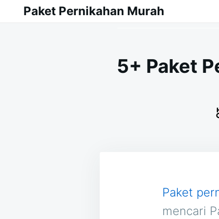
Skip
Search
Paket Pernikahan Murah
to
for:
content
5+ Paket P
Paket per
mencari P