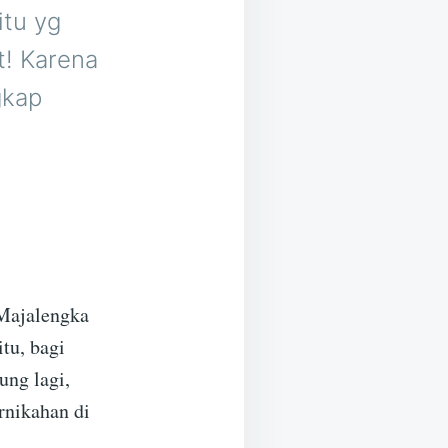
itu yg
t! Karena
gkap
Majalengka
tu, bagi
ung lagi,
rnikahan di