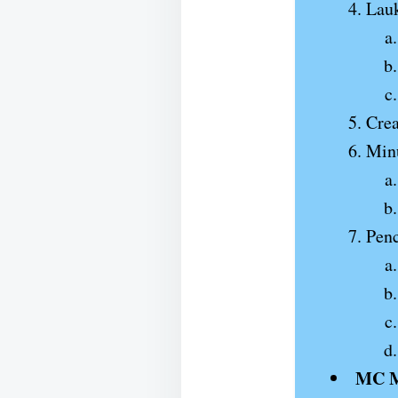
Lau
Cre
Min
Pen
MC M