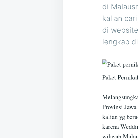
di Malausm
kalian car
di website
lengkap d
Paket Pernika
Melangsungka
Provinsi Jawa
kalian yg bera
karena Weddin
wilayah Mala