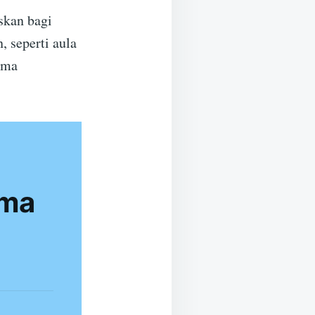
skan bagi
, seperti aula
sma
sma