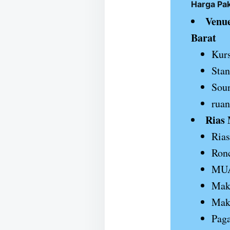
Harga Pa
Venue
Barat
Kurs
Stan
Sou
ruan
Rias
Rias
Ronc
MUA
Mak
Mak
Paga