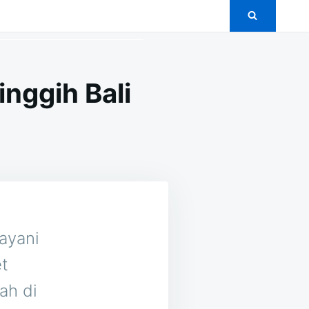
nggih Bali
ON
5+
PAKET
PERNIKAHAN
MURAH
DI
MELINGGIH
BALI
ayani
t
ah di