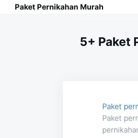
Skip
Search
Paket Pernikahan Murah
to
for:
content
5+ Paket 
Paket per
Paket per
pernikaha