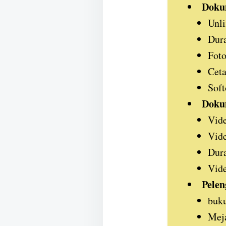
Doku
Unli
Dura
Foto
Cet
Soft
Doku
Vide
Vide
Dura
Vide
Pelen
buku
Mej