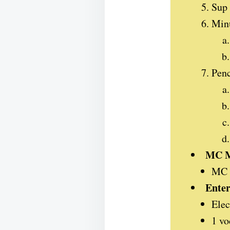
Sup
Min
Penc
MC Me
MC d
Enter
Elec
1 vo