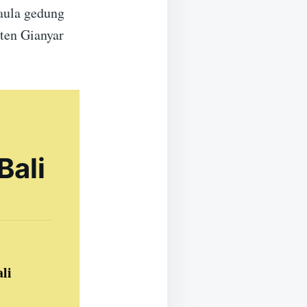
 aula gedung
ten Gianyar
Bali
li