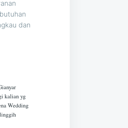
yanan
ebutuhan
angkau dan
Gianyar
i kalian yg
arena Wedding
linggih