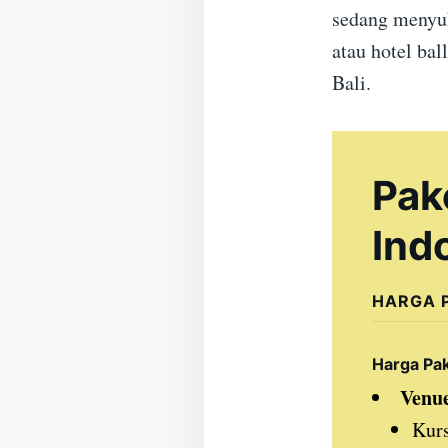
sedang menyuk
atau hotel ba
Bali.
Pak
Ind
HARGA 
Harga Pa
Venue
Kurs