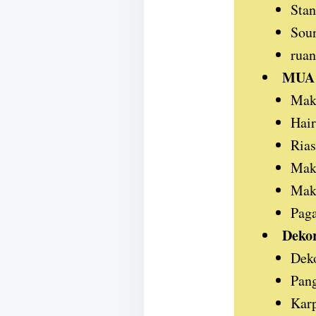
Stan
Sou
ruan
MUA 
Make
Hair
Ria
Mak
Mak
Paga
Dekor
Dek
Pan
Karp