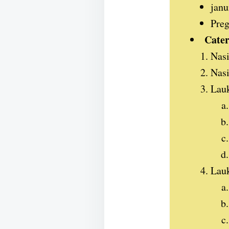
janu
Preg
Cater
Nasi
Nasi
Lauk
Lau