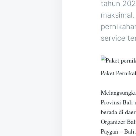
tahun 202
maksimal.
pernikahan
service te
Paket Pernika
Melangsungkan
Provinsi Bali
berada di dae
Organizer Bal
Paygan – Bali.