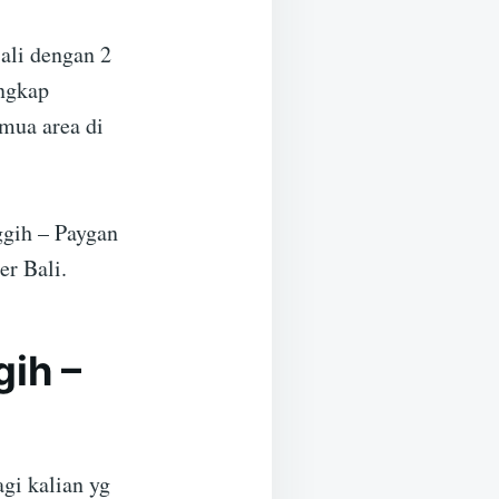
ali dengan 2
engkap
mua area di
ggih – Paygan
er Bali.
gih –
gi kalian yg