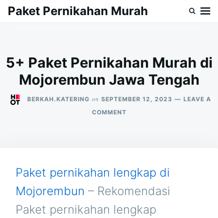
Skip
Search
Paket Pernikahan Murah
to
for:
content
5+ Paket Pernikahan Murah di
Mojorembun Jawa Tengah
on
BERKAH.KATERING
SEPTEMBER 12, 2023
LEAVE A
ON
COMMENT
5+
PAKET
PERNIKAHAN
MURAH
DI
MOJOREMBUN
Paket pernikahan lengkap di
JAWA
TENGAH
Mojorembun
– Rekomendasi
Paket pernikahan lengkap