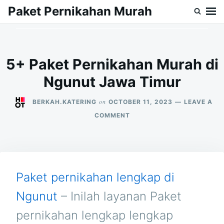
Skip
Search
Paket Pernikahan Murah
to
for:
content
5+ Paket Pernikahan Murah di
Ngunut Jawa Timur
on
BERKAH.KATERING
OCTOBER 11, 2023
LEAVE A
ON
COMMENT
5+
PAKET
PERNIKAHAN
MURAH
DI
NGUNUT
Paket pernikahan lengkap di
JAWA
TIMUR
Ngunut
– Inilah layanan Paket
pernikahan lengkap lengkap