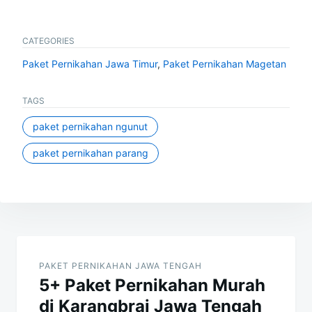
CATEGORIES
Paket Pernikahan Jawa Timur
,
Paket Pernikahan Magetan
TAGS
paket pernikahan ngunut
paket pernikahan parang
Post
navigation
PAKET PERNIKAHAN JAWA TENGAH
5+ Paket Pernikahan Murah
di Karangbrai Jawa Tengah