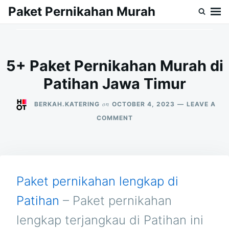
Skip
Search
Paket Pernikahan Murah
to
for:
content
5+ Paket Pernikahan Murah di
Patihan Jawa Timur
on
BERKAH.KATERING
OCTOBER 4, 2023
LEAVE A
ON
COMMENT
5+
PAKET
PERNIKAHAN
MURAH
DI
PATIHAN
Paket pernikahan lengkap di
JAWA
TIMUR
Patihan
– Paket pernikahan
lengkap terjangkau di Patihan ini