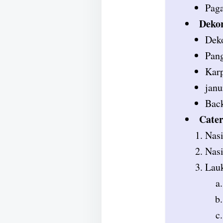
Paga
Dekor
Deko
Pan
Karp
janu
Bac
Cater
Nas
Nasi
Lauk