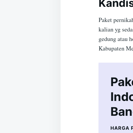
Kandis
Paket pernika
kalian yg sed
gedung atau h
Kabupaten Me
Pak
Ind
Ban
HARGA 