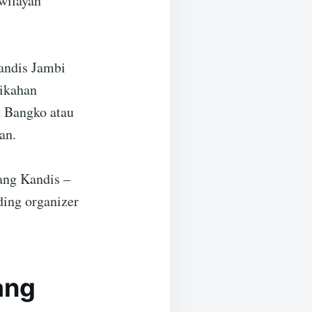
wilayah
andis Jambi
nikahan
h Bangko atau
an.
ang Kandis –
ing organizer
ang