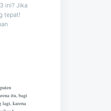
 ini? Jika
g tepat!
han
upaten
ena itu, bagi
 lagi, karena