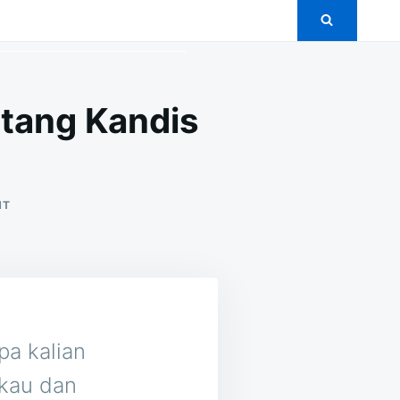
tang Kandis
ON
NT
5+
PAKET
PERNIKAHAN
MURAH
DI
PEMATANG
KANDIS
JAMBI
pa kalian
gkau dan