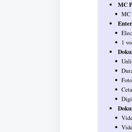
MC P
MC d
Enter
Elec
1 vo
Doku
Unli
Dura
Foto
Cet
Digi
Doku
Vide
Vide