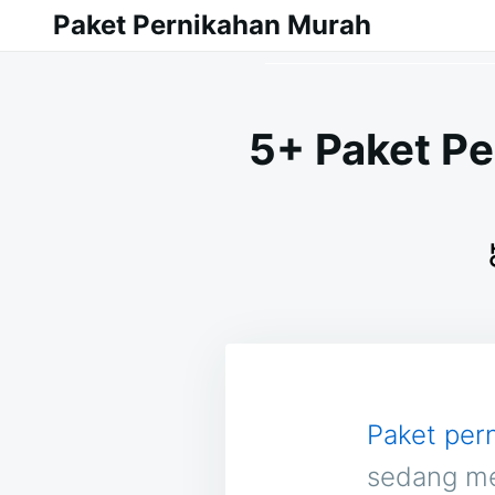
Skip
Search
Paket Pernikahan Murah
to
for:
content
5+ Paket P
Paket per
sedang me