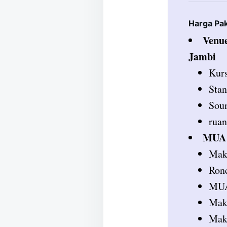
Harga Pa
Venue
Jambi
Kurs
Stan
Sou
rua
MUA 
Mak
Ronc
MUA
Make
Mak