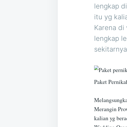
lengkap d
itu yg kal
Karena di 
lengkap l
sekitarnya
Paket Pernik
Melangsungkan
Merangin Prov
kalian yg bera