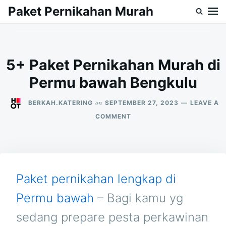
Skip
Search
Paket Pernikahan Murah
to
for:
content
5+ Paket Pernikahan Murah di
Permu bawah Bengkulu
on
BERKAH.KATERING
SEPTEMBER 27, 2023
LEAVE A
ON
COMMENT
5+
PAKET
PERNIKAHAN
MURAH
DI
PERMU
Paket pernikahan lengkap di
BAWAH
BENGKULU
Permu bawah
– Bagi kamu yg
sedang prepare pesta perkawinan