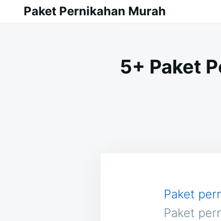
Skip
Search
Paket Pernikahan Murah
to
for:
content
5+ Paket P
Paket per
Paket per