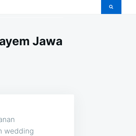
lbayem Jawa
ON
5+
PAKET
PERNIKAHAN
MURAH
I
POLBAYEM
JAWA
TENGAH
yanan
an wedding