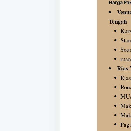
Harga Pa
Venue
Tengah
Kurs
Stan
Sou
ruan
Rias
Rias
Ronc
MUA
Make
Mak
Paga