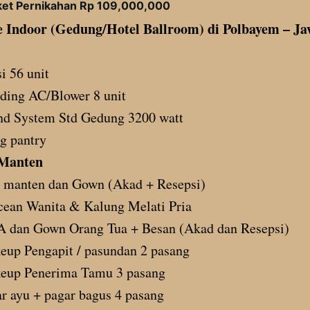
ket Pernikahan Rp 109,000,000
 Indoor (Gedung/Hotel Ballroom) di Polbayem – J
i 56 unit
ding AC/Blower 8 unit
nd System Std Gedung 3200 watt
g pantry
 Manten
 manten dan Gown (Akad + Resepsi)
ean Wanita & Kalung Melati Pria
 dan Gown Orang Tua + Besan (Akad dan Resepsi)
up Pengapit / pasundan 2 pasang
eup Penerima Tamu 3 pasang
r ayu + pagar bagus 4 pasang