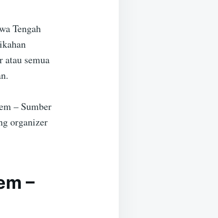
awa Tengah
nikahan
r atau semua
n.
ayem – Sumber
g organizer
em –