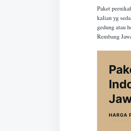
Paket pernika
kalian yg sed
gedung atau h
Rembang Jawa
Pak
Ind
Jaw
HARGA 