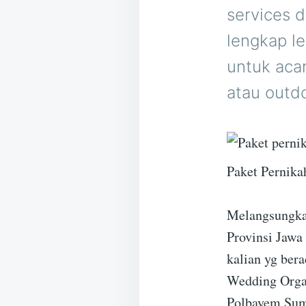
services 
lengkap l
untuk acar
atau outdo
Paket Pernika
Melangsungka
Provinsi Jawa
kalian yg bera
Wedding Organ
Polbayem Sum