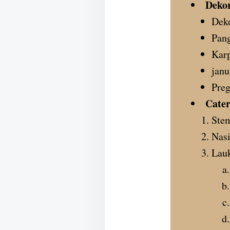
Dekor
Deko
Pan
Karp
janu
Preg
Cater
Ste
Nasi
Lauk