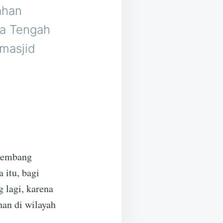
ahan
wa Tengah
 masjid
 Rembang
 itu, bagi
g lagi, karena
an di wilayah