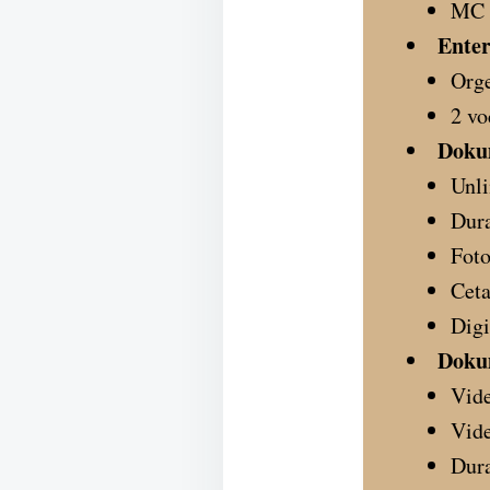
MC d
Enter
Org
2 vo
Doku
Unli
Dura
Foto
Cet
Digi
Doku
Vide
Vide
Dura