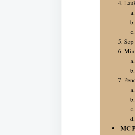
Lau
Sop
Min
Penc
MC P