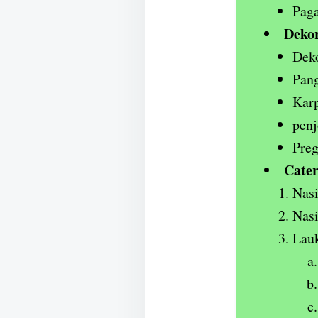
Paga
Dekor
Deko
Pan
Karp
penj
Preg
Cater
Nas
Nas
Lauk