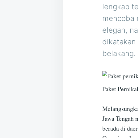
lengkap t
mencoba m
elegan, n
dikatakan 
belakang.
Paket Pernika
Melangsungkan
Jawa Tengah m
berada di daer