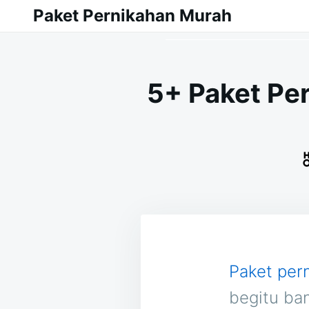
Skip
Search
Paket Pernikahan Murah
to
for:
content
5+ Paket Pe
Paket per
begitu ba