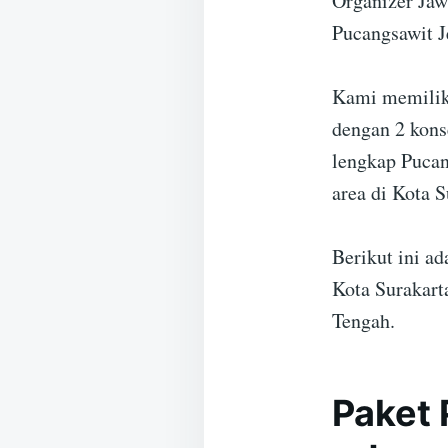
Organizer Jaw
Pucangsawit J
Kami memiliki
dengan 2 kons
lengkap Pucan
area di Kota 
Berikut ini a
Kota Surakart
Tengah.
Paket 