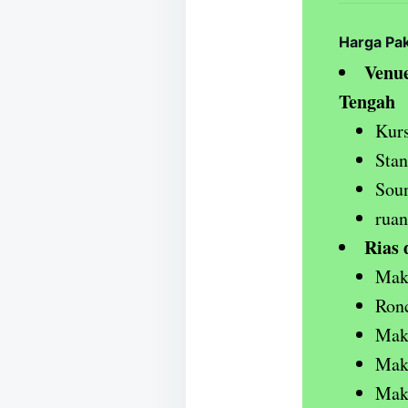
Harga Pa
Venue
Tengah
Kurs
Stan
Sou
ruan
Rias 
Mak
Ronc
Mak
Mak
Mak