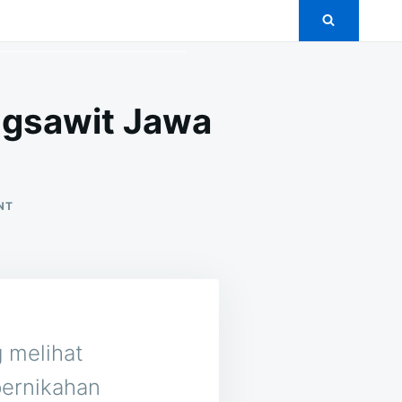
ngsawit Jawa
ON
NT
5+
PAKET
PERNIKAHAN
MURAH
DI
PUCANGSAWIT
JAWA
TENGAH
 melihat
ernikahan