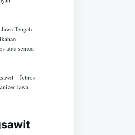
ayah
t Jawa Tengah
nikahan
res atau semua
sawit – Jebres
anizer Jawa
gsawit