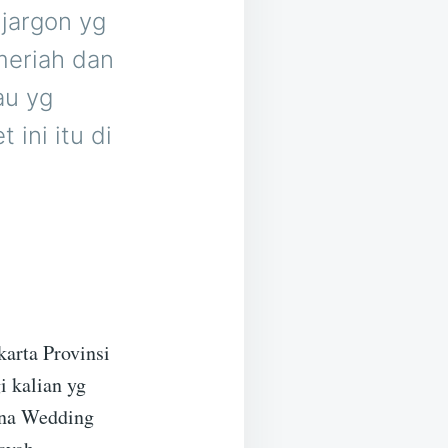
jargon yg
meriah dan
au yg
ini itu di
arta Provinsi
i kalian yg
rena Wedding