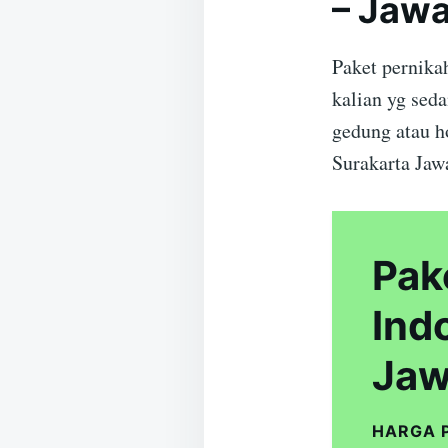
– Jaw
Paket pernika
kalian yg sed
gedung atau h
Surakarta Jaw
Pak
Ind
Jaw
HARGA 