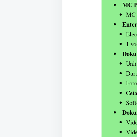
MC P
MC d
Enter
Elec
1 vo
Doku
Unli
Dura
Foto
Ceta
Soft
Doku
Vide
Vide