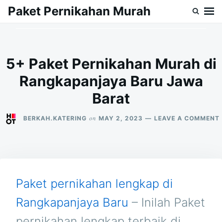
Skip
Search
Paket Pernikahan Murah
to
for:
content
5+ Paket Pernikahan Murah di
Rangkapanjaya Baru Jawa
Barat
on
BERKAH.KATERING
MAY 2, 2023
LEAVE A COMMENT
Paket pernikahan lengkap di
Rangkapanjaya Baru
– Inilah Paket
pernikahan lengkap terbaik di