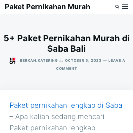
Skip
Search
Paket Pernikahan Murah
to
for:
content
5+ Paket Pernikahan Murah di
Saba Bali
on
BERKAH.KATERING
OCTOBER 5, 2023
LEAVE A
ON
COMMENT
5+
PAKET
PERNIKAHAN
MURAH
DI
SABA
Paket pernikahan lengkap di Saba
BALI
– Apa kalian sedang mencari
Paket pernikahan lengkap