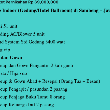
ket Pernikahan Rp 69,000,000
 Indoor (Gedung/Hotel Ballroom) di Sambeng – Ja
i 51 unit
ding AC/Blower 5 unit
nd System Std Gedung 3400 watt
g vip
dan Gown
up dan Gown Pengantin 2 kali ganti
 do / Hijab do
eup & Gown Akad + Resepsi (Orang Tua + Besan)
up Pengapit / pasundan 2 pasang
eup Penjaga Buku Tamu 8 orang
up Keluarga Inti 2 pasang