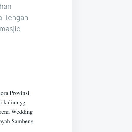
ahan
a Tengah
 masjid
ora Provinsi
i kalian yg
karena Wedding
ilayah Sambeng