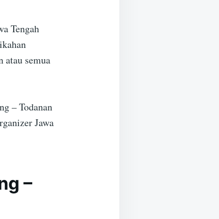
wa Tengah
nikahan
n atau semua
eng – Todanan
rganizer Jawa
ng –