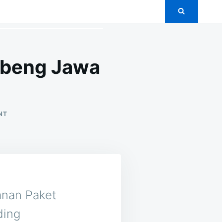
mbeng Jawa
ON
NT
5+
PAKET
PERNIKAHAN
MURAH
DI
SAMBENG
JAWA
TENGAH
yanan Paket
ding