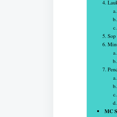
Lau
Sop
Min
Pen
MC S