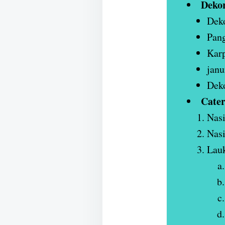
Deko
Deko
Pan
Karp
janu
Deko
Cater
Nasi
Nasi
Lauk