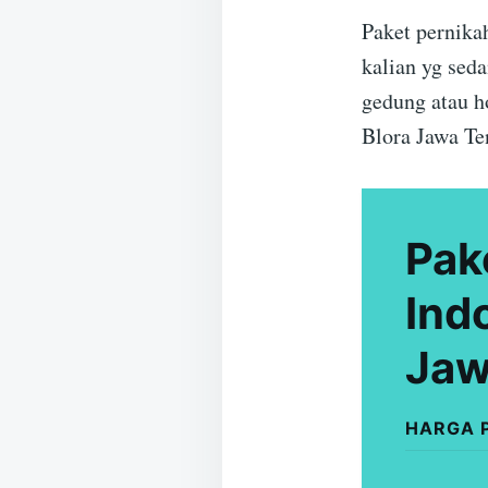
Paket pernika
kalian yg sed
gedung atau h
Blora Jawa Te
Pak
Ind
Jaw
HARGA 