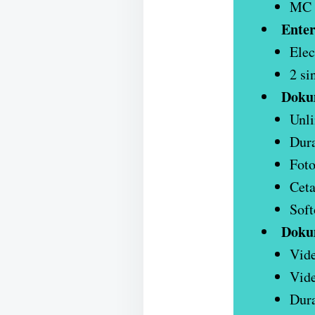
MC 
Enter
Elec
2 si
Doku
Unli
Dura
Foto
Cet
Soft
Doku
Vide
Vide
Dura