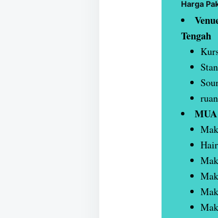
Harga Pa
Venue
Tengah
Kurs
Stan
Sou
ruan
MUA 
Make
Hair
Mak
Make
Mak
Make