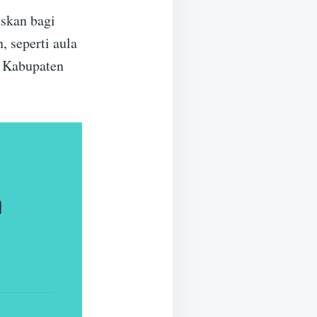
uskan bagi
, seperti aula
n Kabupaten
n