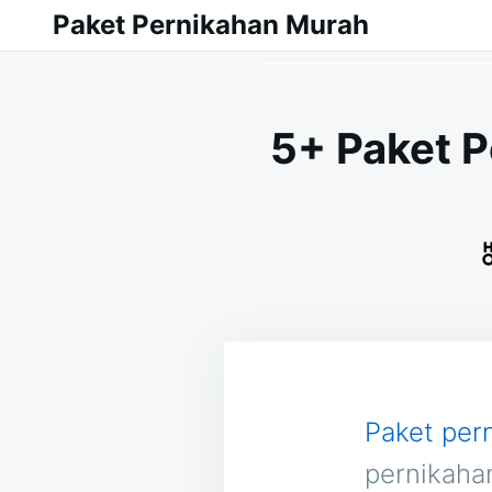
Skip
Search
Paket Pernikahan Murah
to
for:
content
5+ Paket 
Paket per
pernikaha