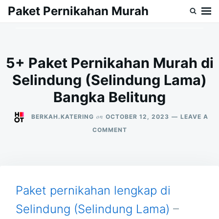
Skip
Search
Paket Pernikahan Murah
to
for:
content
5+ Paket Pernikahan Murah di
Selindung (Selindung Lama)
Bangka Belitung
on
BERKAH.KATERING
OCTOBER 12, 2023
LEAVE A
ON
COMMENT
5+
PAKET
PERNIKAHAN
MURAH
DI
SELINDUNG
Paket pernikahan lengkap di
(SELINDUNG
LAMA)
Selindung (Selindung Lama)
–
BANGKA