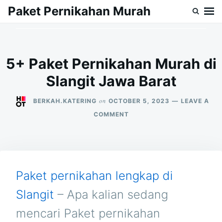
Skip
Search
Paket Pernikahan Murah
to
for:
content
5+ Paket Pernikahan Murah di
Slangit Jawa Barat
on
BERKAH.KATERING
OCTOBER 5, 2023
LEAVE A
ON
COMMENT
5+
PAKET
PERNIKAHAN
MURAH
DI
SLANGIT
Paket pernikahan lengkap di
JAWA
BARAT
Slangit
– Apa kalian sedang
mencari Paket pernikahan