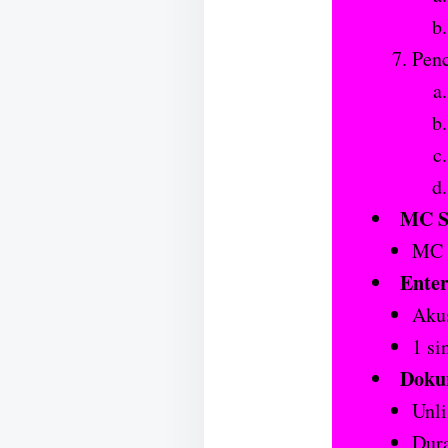
Penc
MC S
MC d
Enter
Akus
1 si
Doku
Unli
Dura