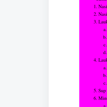
Nasi
Nas
Lauk
Lauk
Sup 
Min