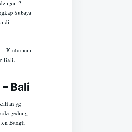
 dengan 2
engkap Subaya
a di
a – Kintamani
 Bali.
– Bali
kalian yg
 aula gedung
ten Bangli