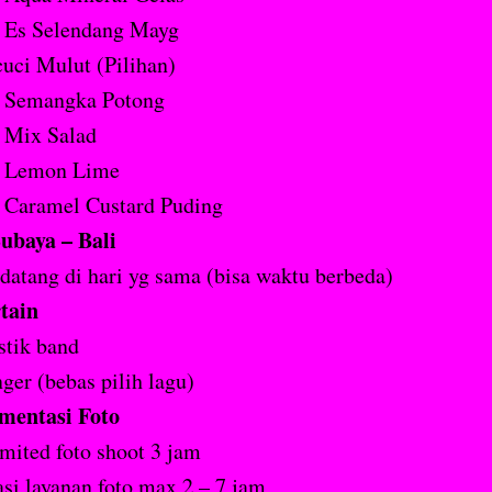
Es Selendang Mayg
uci Mulut (Pilihan)
Semangka Potong
Mix Salad
Lemon Lime
Caramel Custard Puding
ubaya – Bali
atang di hari yg sama (bisa waktu berbeda)
tain
tik band
nger (bebas pilih lagu)
mentasi Foto
mited foto shoot 3 jam
si layanan foto max 2 – 7 jam