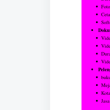
Foto
Cet
Soft
Doku
Vide
Vide
Dura
Vide
Pelen
buku
Mej
Kot
Jasa