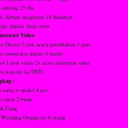
 editing 23 file
ak Album magazine 18 halaman
opy digital slide show
mentasi Video
o Durasi Liput acara pernikahan 4 jam
o cinematic durasi 6 menit
si Liput video 2x acara ditempat sama
o transfer ke DVD
gkap :
 tamu + spidol 4 pcs
a tamu 2 buah
ak Uang
 Wedding Organizer 6 orang