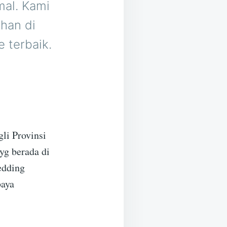
mal. Kami
han di
 terbaik.
li Provinsi
yg berada di
edding
baya