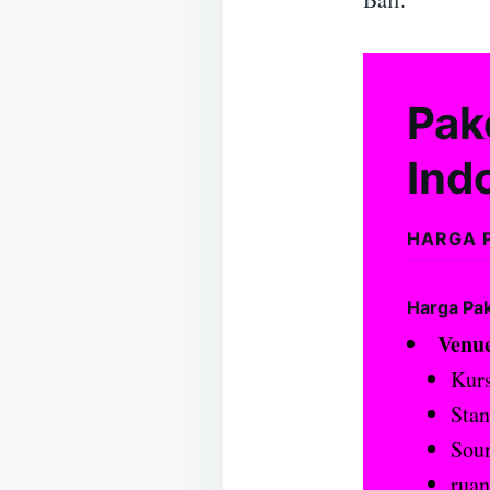
Pak
Ind
HARGA 
Harga Pa
Venue
Kurs
Stan
Sou
ruan