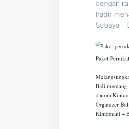
dengan ra
hadir men
Subaya – B
Paket Pernika
Melangsungkan
Bali memang i
daerah Kintam
Organizer Bal
Kintamani – B