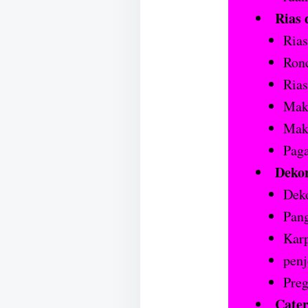
Rias 
Ria
Ronc
Ria
Mak
Mak
Paga
Dekor
Deko
Pan
Karp
penj
Preg
Cater