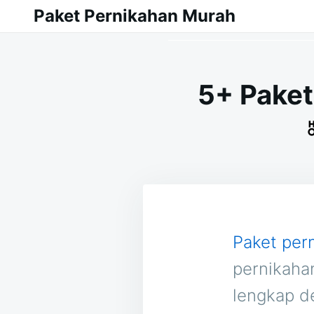
Skip
Search
Paket Pernikahan Murah
to
for:
content
5+ Paket
Paket per
pernikaha
lengkap d