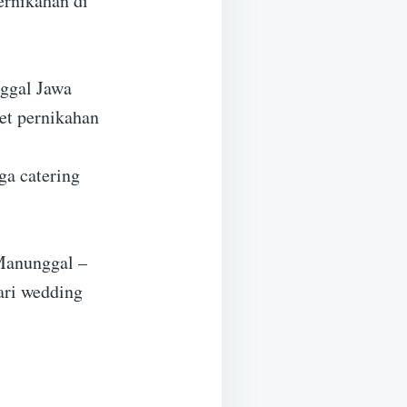
ernikahan di
ggal Jawa
et pernikahan
ga catering
 Manunggal –
ari wedding