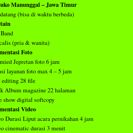
uko Manunggal – Jawa Timur
atang (bisa di waktu berbeda)
tain
 Band
calis (pria & wanita)
mentasi Foto
mied Jepretan foto 6 jam
si layanan foto max 4 – 5 jam
 editing 28 file
ak Album magazine 22 halaman
e show digital softcopy
mentasi Video
o Durasi Liput acara pernikahan 4 jam
o cinematic durasi 3 menit