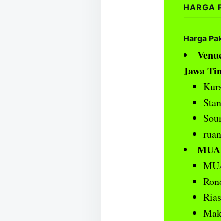
HARGA 
Harga Pa
Venue
Jawa Ti
Kurs
Stan
Sou
ruan
MUA 
MUA
Ronc
Ria
Mak