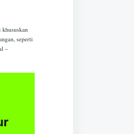
i khususkan
angan, seperti
al –
ur