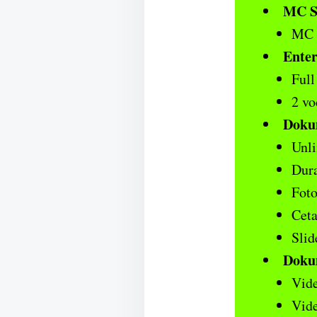
MC S
MC d
Enter
Full
2 vo
Doku
Unli
Dura
Foto
Cet
Slid
Doku
Vide
Vide