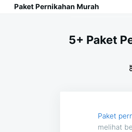
Skip
Search
Paket Pernikahan Murah
to
for:
content
5+ Paket P
Paket per
melihat b