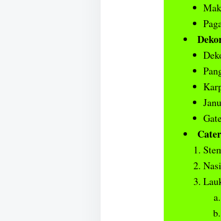
Mak
Paga
Deko
Deko
Pan
Karp
Janu
Gate
Cater
Ste
Nasi
Lauk