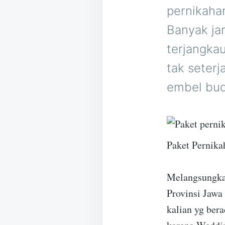
pernikaha
Banyak ja
terjangka
tak seter
embel budj
Paket Pernik
Melangsungkan
Provinsi Jawa
kalian yg bera