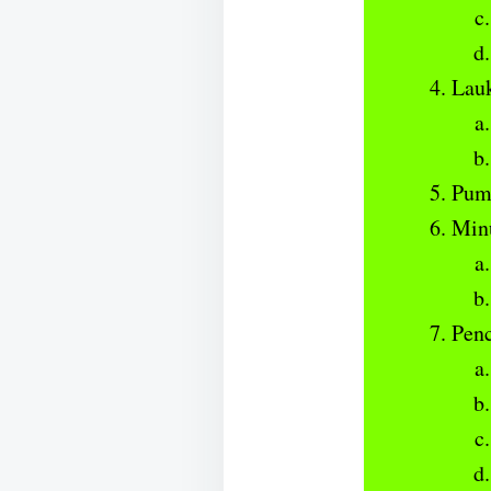
Lau
Pum
Min
Penc