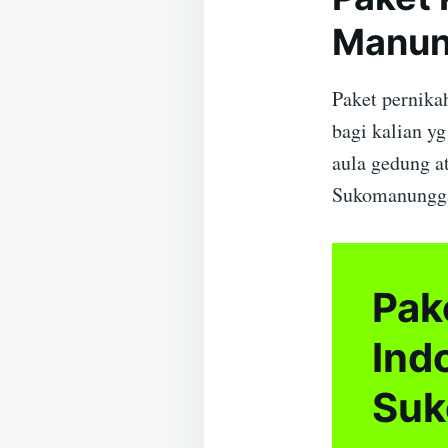
Manun
Paket pernika
bagi kalian y
aula gedung a
Sukomanungga
Pak
Ind
Suk