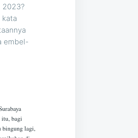
l 2023?
 kata
taannya
a embel-
Surabaya
itu, bagi
 bingung lagi,