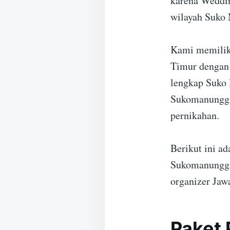
karena Weddin
wilayah Suko
Kami memilik
Timur dengan 
lengkap Suko 
Sukomanunggal
pernikahan.
Berikut ini a
Sukomanungga
organizer Jaw
Paket 