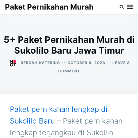
Skip
Search
Paket Pernikahan Murah
to
for:
content
5+ Paket Pernikahan Murah di
Sukolilo Baru Jawa Timur
on
BERKAH.KATERING
OCTOBER 9, 2023
LEAVE A
ON
COMMENT
5+
PAKET
PERNIKAHAN
MURAH
DI
SUKOLILO
Paket pernikahan lengkap di
BARU
JAWA
Sukolilo Baru
– Paket pernikahan
TIMUR
lengkap terjangkau di Sukolilo