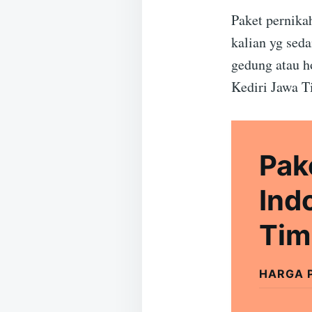
Paket pernika
kalian yg sed
gedung atau h
Kediri Jawa T
Pak
Ind
Tim
HARGA 