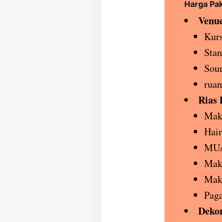
Harga Pa
Venue
Kurs
Stan
Sou
ruan
Rias 
Make
Hair
MUA
Make
Mak
Paga
Dekor