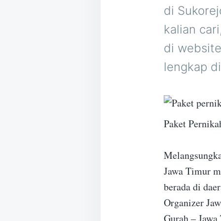
di Sukorej
kalian car
di website
lengkap di
Paket Pernika
Melangsungkan
Jawa Timur me
berada di dae
Organizer Jaw
Gurah – Jawa 