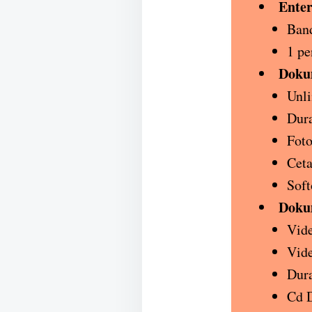
Enter
Band
1 pe
Doku
Unli
Dura
Foto
Cet
Soft
Doku
Vide
Vide
Dura
Cd D