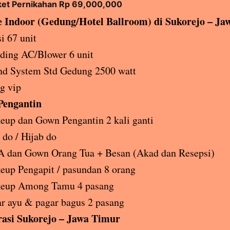
ket Pernikahan Rp 69,000,000
 Indoor (Gedung/Hotel Ballroom) di Sukorejo – J
i 67 unit
ding AC/Blower 6 unit
nd System Std Gedung 2500 watt
g vip
Pengantin
up dan Gown Pengantin 2 kali ganti
 do / Hijab do
 dan Gown Orang Tua + Besan (Akad dan Resepsi)
up Pengapit / pasundan 8 orang
eup Among Tamu 4 pasang
r ayu & pagar bagus 2 pasang
asi Sukorejo – Jawa Timur