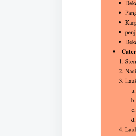
Deko
Pan
Karp
penj
Deko
Cater
Ste
Nas
Lauk
Lauk