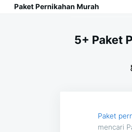
Skip
Search
Paket Pernikahan Murah
to
for:
content
5+ Paket 
Paket per
mencari P