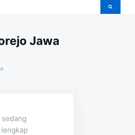
orejo Jawa
ON
NT
5+
PAKET
PERNIKAHAN
MURAH
DI
SUKOREJO
JAWA
TIMUR
n sedang
 lengkap