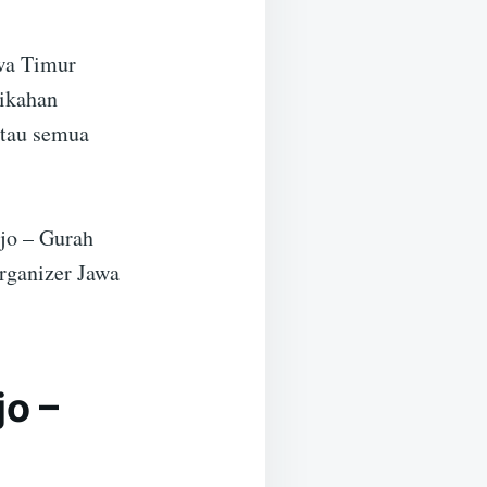
wa Timur
nikahan
atau semua
ejo – Gurah
rganizer Jawa
o –