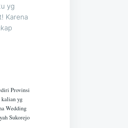
tu yg
t! Karena
gkap
diri Provinsi
 kalian yg
rena Wedding
ayah Sukorejo