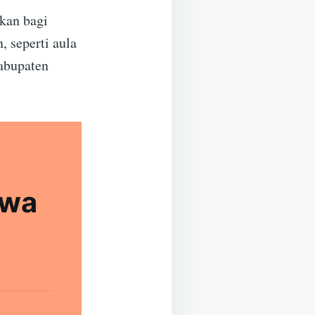
skan bagi
, seperti aula
Kabupaten
awa