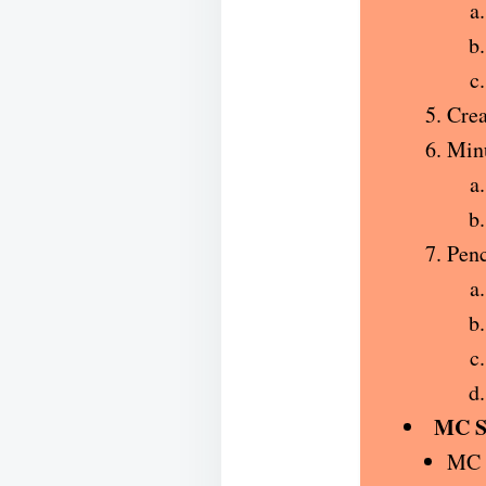
Cre
Min
Penc
MC S
MC d