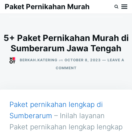
Skip
Search
Paket Pernikahan Murah
to
for:
content
5+ Paket Pernikahan Murah di
Sumberarum Jawa Tengah
on
BERKAH.KATERING
OCTOBER 8, 2023
LEAVE A
ON
COMMENT
5+
PAKET
PERNIKAHAN
MURAH
DI
SUMBERARUM
Paket pernikahan lengkap di
JAWA
TENGAH
Sumberarum
– Inilah layanan
Paket pernikahan lengkap lengkap