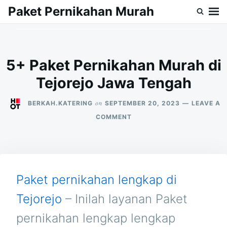
Skip
Search
Paket Pernikahan Murah
to
for:
content
5+ Paket Pernikahan Murah di
Tejorejo Jawa Tengah
on
BERKAH.KATERING
SEPTEMBER 20, 2023
LEAVE A
ON
COMMENT
5+
PAKET
PERNIKAHAN
MURAH
DI
TEJOREJO
Paket pernikahan lengkap di
JAWA
TENGAH
Tejorejo
– Inilah layanan Paket
pernikahan lengkap lengkap