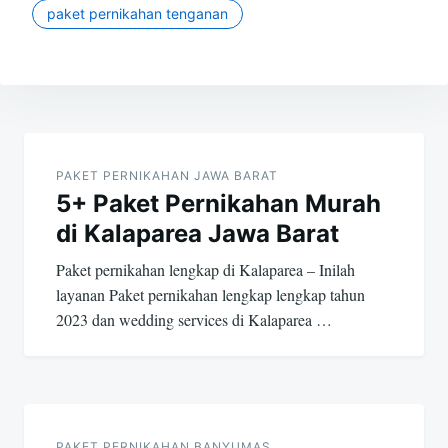
paket pernikahan tenganan
Post
navigation
PAKET PERNIKAHAN JAWA BARAT
5+ Paket Pernikahan Murah
di Kalaparea Jawa Barat
Paket pernikahan lengkap di Kalaparea – Inilah
layanan Paket pernikahan lengkap lengkap tahun
2023 dan wedding services di Kalaparea …
PAKET PERNIKAHAN BANYUMAS