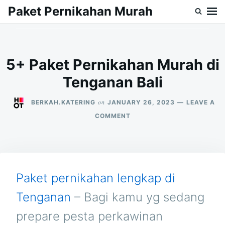
Skip
Search
Paket Pernikahan Murah
to
for:
content
5+ Paket Pernikahan Murah di
Tenganan Bali
on
BERKAH.KATERING
JANUARY 26, 2023
LEAVE A
ON
COMMENT
5+
PAKET
PERNIKAHAN
MURAH
DI
TENGANAN
Paket pernikahan lengkap di
BALI
Tenganan
– Bagi kamu yg sedang
prepare pesta perkawinan