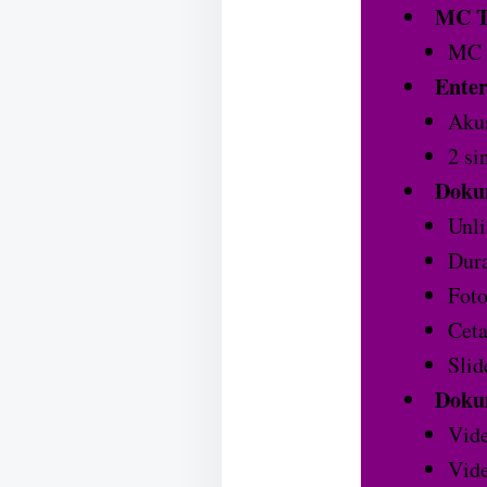
MC T
MC 
Enter
Akus
2 si
Doku
Unli
Dura
Foto
Cet
Slid
Doku
Vide
Vide