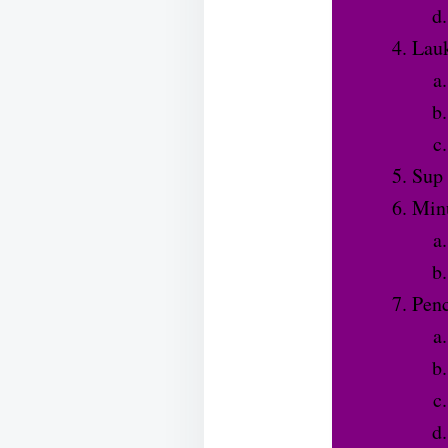
Lauk
Sup
Min
Penc