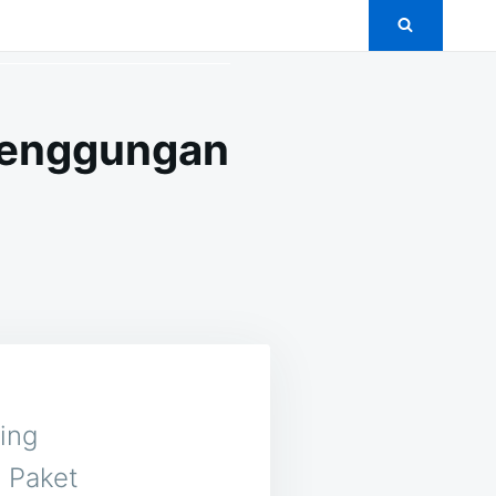
menggungan
ON
T
5+
PAKET
PERNIKAHAN
MURAH
DI
TUMENGGUNGAN
JAWA
TIMUR
ing
 Paket