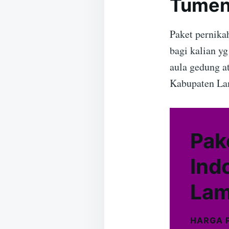
Tumen
Paket pernika
bagi kalian y
aula gedung a
Kabupaten La
Pak
Ind
Lam
HARGA 