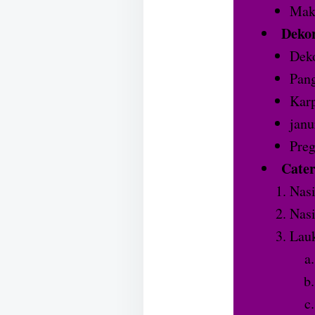
Make
Deko
Dek
Pan
Karp
janu
Preg
Cater
Nas
Nas
Lauk