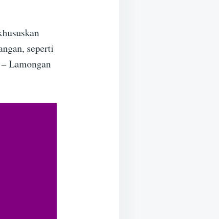
 khususkan
angan, seperti
n – Lamongan