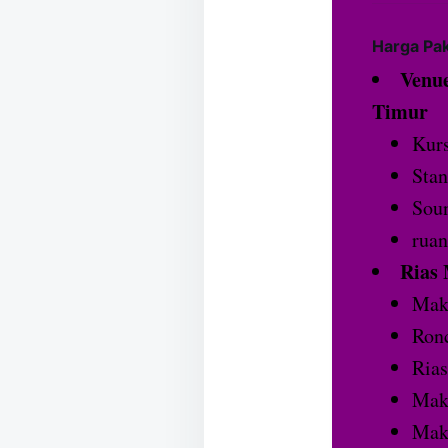
Harga Pa
Venue
Timur
Kurs
Stan
Sou
ruan
Rias
Mak
Ronc
Rias
Make
Mak