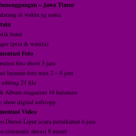
umenggungan – Jawa Timur
datang di waktu yg sama
tain
tik band
nger (pria & wanita)
mentasi Foto
mited foto shoot 3 jam
si layanan foto max 2 – 8 jam
 editing 21 file
ak Album magazine 16 halaman
e show digital softcopy
mentasi Video
o Durasi Liput acara pernikahan 6 jam
o cinematic durasi 8 menit