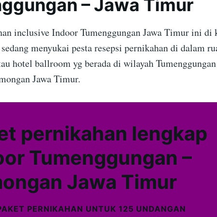
ggungan – Jawa Timur
han inclusive Indoor Tumenggungan Jawa Timur ini di
g sedang menyukai pesta resepsi pernikahan di dalam ru
tau hotel ballroom yg berada di wilayah Tumenggunga
mongan Jawa Timur.
et pernikahan lengkap
oor Tumenggungan –
ongan Jawa Timur
PAKET PERNIKAHAN UNTUK 125 UNDANGAN