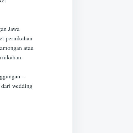
ket
gan Jawa
et pernikahan
Lamongan atau
rnikahan.
nggungan –
dari wedding