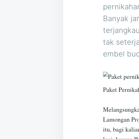
pernikaha
Banyak ja
terjangka
tak seter
embel budj
Paket Pernik
Melangsungka
Lamongan Pro
itu, bagi kali