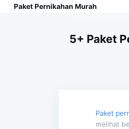
Skip
Search
Paket Pernikahan Murah
to
for:
content
5+ Paket 
Paket per
melihat b