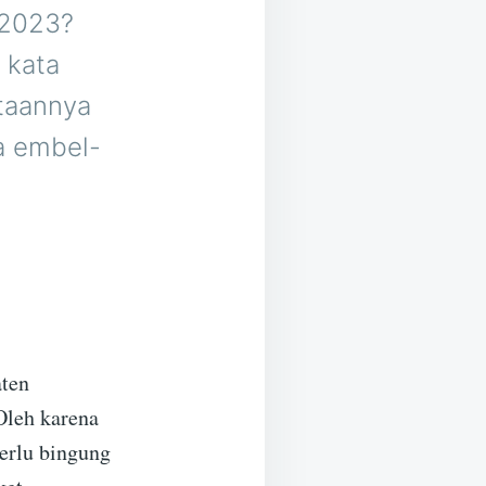
 2023?
 kata
taannya
a embel-
aten
Oleh karena
perlu bingung