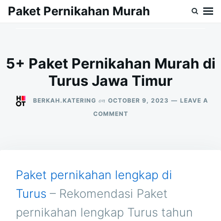
Skip
Search
Paket Pernikahan Murah
to
for:
content
5+ Paket Pernikahan Murah di
Turus Jawa Timur
on
BERKAH.KATERING
OCTOBER 9, 2023
LEAVE A
ON
COMMENT
5+
PAKET
PERNIKAHAN
MURAH
DI
TURUS
Paket pernikahan lengkap di
JAWA
TIMUR
Turus
– Rekomendasi Paket
pernikahan lengkap Turus tahun