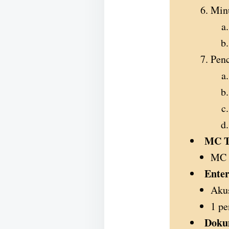
Min
Penc
MC T
MC d
Enter
Akus
1 pe
Doku