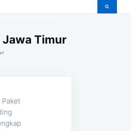
s Jawa Timur
ON
NT
5+
PAKET
PERNIKAHAN
MURAH
DI
TURUS
JAWA
TIMUR
n Paket
ding
lengkap