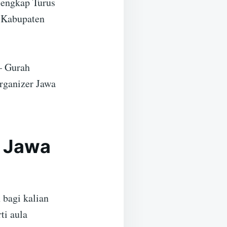
lengkap Turus
i Kabupaten
– Gurah
rganizer Jawa
– Jawa
 bagi kalian
ti aula