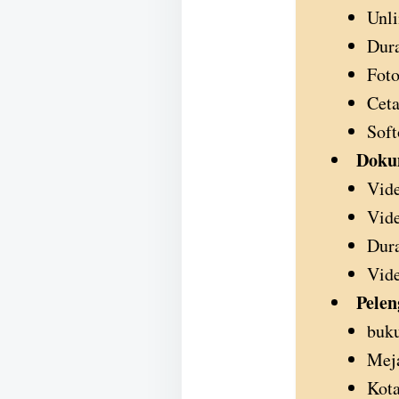
Unli
Dura
Foto
Ceta
Soft
Doku
Vide
Vide
Dura
Vide
Pelen
buku
Mej
Kot