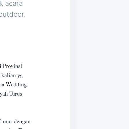
k acara
 outdoor.
i Provinsi
 kalian yg
rena Wedding
ayah Turus
 Timur dengan