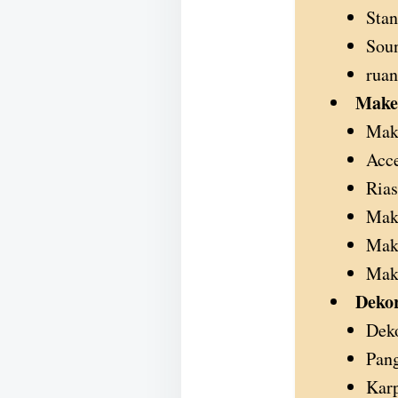
Stan
Sou
rua
Make
Mak
Acce
Ria
Make
Mak
Make
Dekor
Deko
Pan
Karp