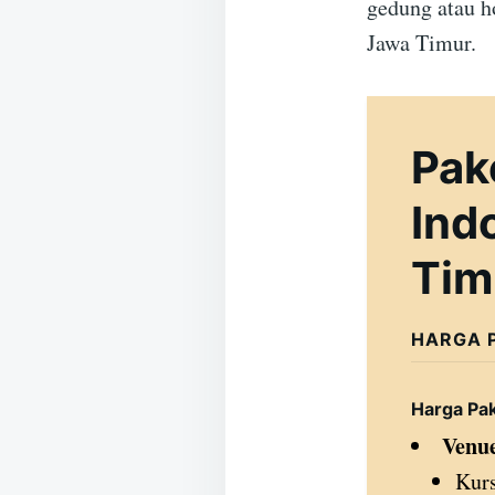
gedung atau h
Jawa Timur.
Pak
Ind
Tim
HARGA 
Harga Pa
Venue
Kurs