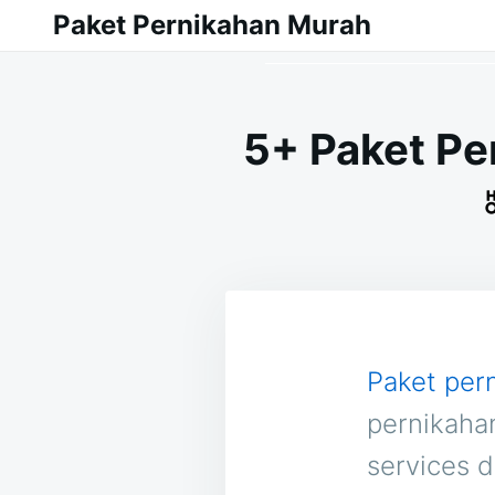
Skip
Search
Paket Pernikahan Murah
to
for:
content
5+ Paket Pe
Paket per
pernikaha
services d