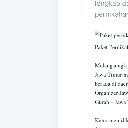
lengkap da
pernikahan
Paket Pernika
Melangsungkan
Jawa Timur me
berada di dae
Organizer Jaw
Gurah – Jawa 
Kami memiliki