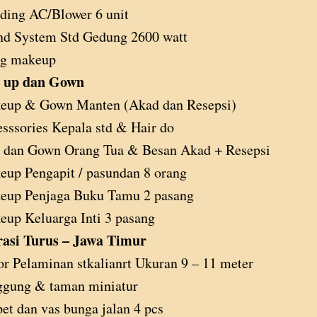
ding AC/Blower 6 unit
nd System Std Gedung 2600 watt
ng makeup
 up dan Gown
eup & Gown Manten (Akad dan Resepsi)
sssories Kepala std & Hair do
s dan Gown Orang Tua & Besan Akad + Resepsi
up Pengapit / pasundan 8 orang
eup Penjaga Buku Tamu 2 pasang
up Keluarga Inti 3 pasang
asi Turus – Jawa Timur
r Pelaminan stkalianrt Ukuran 9 – 11 meter
ggung & taman miniatur
et dan vas bunga jalan 4 pcs