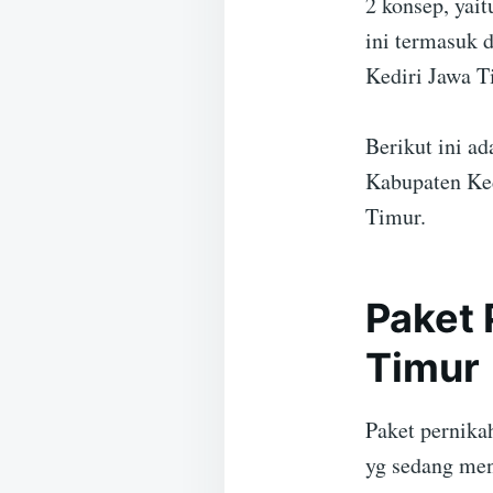
2 konsep, yai
ini termasuk 
Kediri Jawa T
Berikut ini a
Kabupaten Ked
Timur.
Paket 
Timur
Paket pernika
yg sedang men