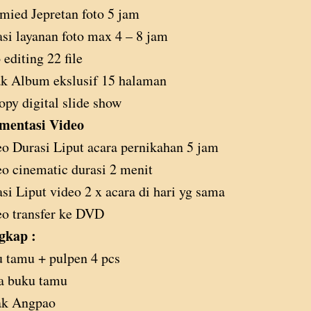
mied Jepretan foto 5 jam
si layanan foto max 4 – 8 jam
 editing 22 file
k Album ekslusif 15 halaman
opy digital slide show
mentasi Video
o Durasi Liput acara pernikahan 5 jam
o cinematic durasi 2 menit
si Liput video 2 x acara di hari yg sama
o transfer ke DVD
gkap :
 tamu + pulpen 4 pcs
a buku tamu
ak Angpao