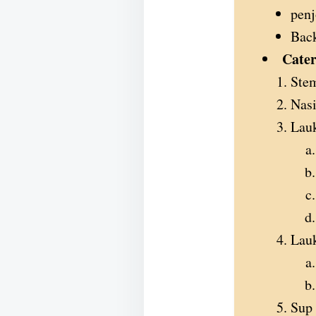
penj
Bac
Cater
Ste
Nasi
Lauk
Lau
Sup