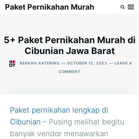
Skip
Search
Paket Pernikahan Murah
to
for:
content
5+ Paket Pernikahan Murah di
Cibunian Jawa Barat
on
BERKAH.KATERING
OCTOBER 12, 2023
LEAVE A
ON
COMMENT
5+
PAKET
PERNIKAHAN
MURAH
DI
CIBUNIAN
Paket pernikahan lengkap di
JAWA
BARAT
Cibunian
– Pusing melihat begitu
banyak vendor menawarkan