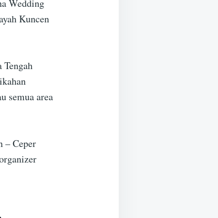
ena Wedding
layah Kuncen
a Tengah
nikahan
au semua area
n – Ceper
organizer