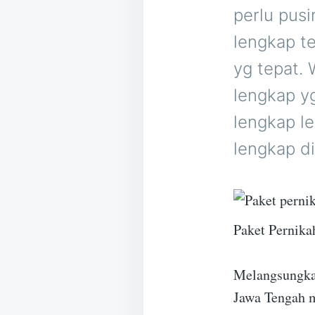
perlu pus
lengkap t
yg tepat.
lengkap y
lengkap l
lengkap d
Paket Pernika
Melangsungkan
Jawa Tengah m