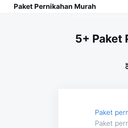
Skip
Search
Paket Pernikahan Murah
to
for:
content
5+ Paket 
Paket per
Paket per