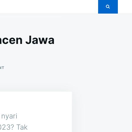
uncen Jawa
ON
NT
5+
PAKET
PERNIKAHAN
MURAH
DI
KUNCEN
JAWA
TENGAH
 nyari
023? Tak