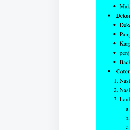
Make
Dekor
Deko
Pan
Karp
penj
Bac
Cater
Nasi
Nasi
Lauk