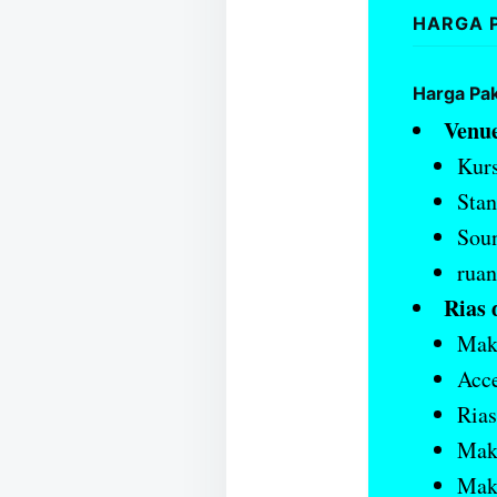
HARGA 
Harga Pa
Venue
Kurs
Stan
Sou
ruan
Rias 
Mak
Acce
Rias
Make
Mak