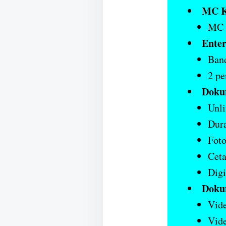
MC K
MC A
Enter
Ban
2 pe
Doku
Unli
Dura
Foto
Cet
Digi
Doku
Vide
Vide