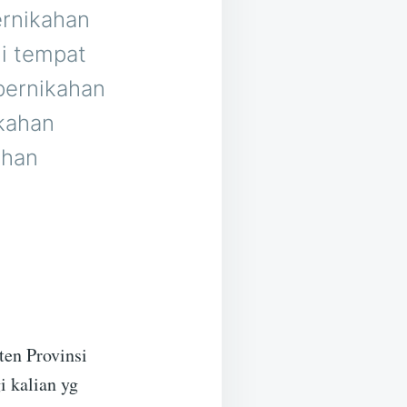
ernikahan
di tempat
pernikahan
ikahan
ahan
ten Provinsi
i kalian yg