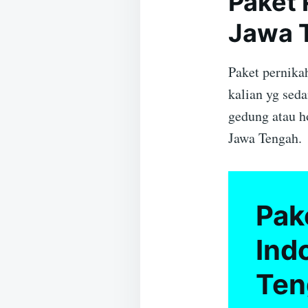
Paket 
Jawa 
Paket pernika
kalian yg sed
gedung atau h
Jawa Tengah.
Pak
Ind
Ten