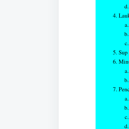
Lauk
Sup
Min
Pen