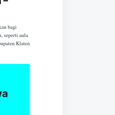
 –
kan bagi
, seperti aula
bupaten Klaten
wa